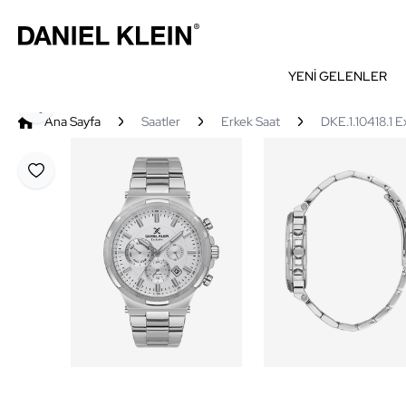
YENİ GELENLER
Paylaş
Ana Sayfa
Saatler
Erkek Saat
DKE.1.10418.1 E
Favoriye Ekle