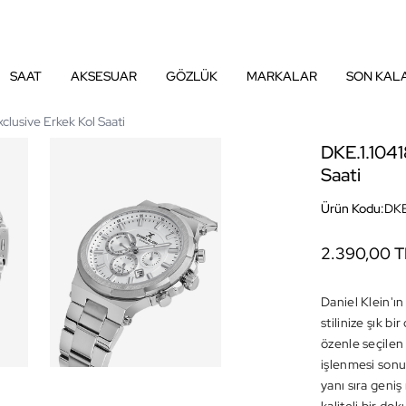
SAAT
AKSESUAR
GÖZLÜK
MARKALAR
SON KAL
xclusive Erkek Kol Saati
DKE.1.1041
Saati
Ürün Kodu:
DKE
2.390,00 T
Daniel Klein'ın
stilinize şık b
özenle seçilen 
işlenmesi sonuc
yanı sıra geniş