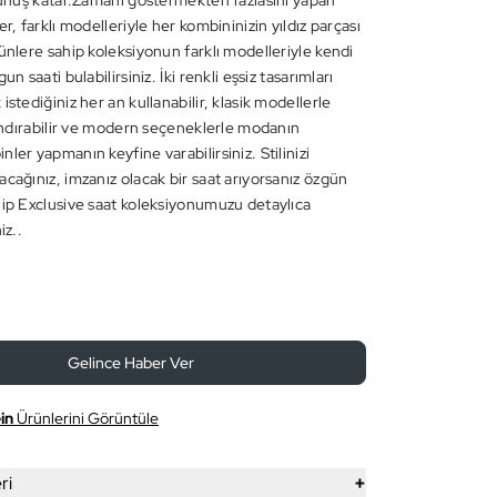
okunuş katar.Zamanı göstermekten fazlasını yapan
er, farklı modelleriyle her kombininizin yıldız parçası
ünlere sahip koleksiyonun farklı modelleriyle kendi
un saati bulabilirsiniz. İki renkli eşsiz tasarımları
istediğiniz her an kullanabilir, klasik modellerle
çlandırabilir ve modern seçeneklerle modanın
ler yapmanın keyfine varabilirsiniz. Stilinizi
acağınız, imzanız olacak bir saat arıyorsanız özgün
hip Exclusive saat koleksiyonumuzu detaylıca
iz..
Gelince Haber Ver
in
Ürünlerini Görüntüle
+
ri