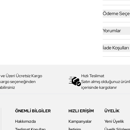
Ödeme Seçen
Yorumlar
İade Koşulları
 ve Üzeri Ücretsiz Kargo
Hızlı Teslimat
 kargo seçeneğinden
Satın almış olduğunuz ürünl
bilirsiniz
içerisinde kargolanır
ÖNEMLİ BİLGİLER
HIZLI ERİŞİM
ÜYELİK
Hakkımızda
Kampanyalar
Yeni Üyelik
Teslimat Koşulları
İletişim
Üyelik Sözleş