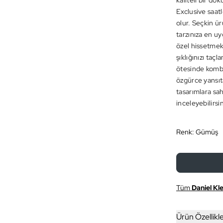
kaliteli bir d
Exclusive saatl
olur. Seçkin ür
tarzınıza en uyg
özel hissetmek 
şıklığınızı ta
ötesinde kombin
özgürce yansıt
tasarımlara sa
inceleyebilirsin
Renk:
Gümüş
Tüm
Daniel Kle
Ürün Özellikle