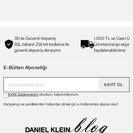
4.199,00 TL
4.199,00 TL
2.990,00 TL
%
29
2.990,00 TL
%
29
3D ile Güvenli Alışveriş
1.000 TL ve Üzeri Ücr
SSL tabanlı 256 bit kodlama ile
Ücretsiz kargo seçe
güvenli alışveriş deneyimi
faydalanabilirsiniz
E-Bülten Aboneliği
KAYIT OL
KVKK Sözleşmesi'ni
okudum, kabul ediyorum.
Kampanya ve yeniliklerden haberdar olmak için e-bültenimize abone olun!