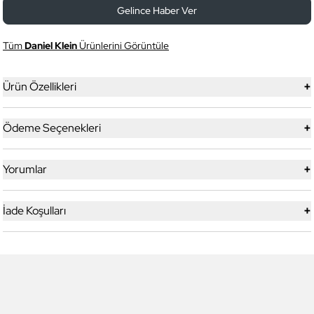
Gelince Haber Ver
Tüm
Daniel Klein
Ürünlerini Görüntüle
+
Ürün Özellikleri
+
Ödeme Seçenekleri
+
Yorumlar
+
İade Koşulları
5
5
Yeni
Daniel Klein
Daniel Klein
DK.1.13328-1 Exclusive Erkek
DK.1.13328-2 Exclusive Erkek
Kol Saati
Kol Saati