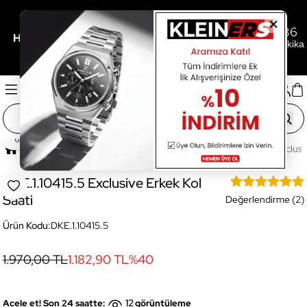
0
21
36
/
/
Her 3.000TL'ye 500TL Hediye İçin Son
Gün
Saat
Dakika
Paylaş
Ana Sayfa
Saatler
Erkek Saat
DKE.1.10415.5 Exclusi
DKE.1.10415.5 Exclusive Erkek Kol
Favoriye Ekle
Saati
Değerlendirme (2)
Ürün Kodu:
DKE.1.10415.5
1.970,00 TL
1.182,90 TL
%
40
12
Acele et! Son 24 saatte:
görüntüleme