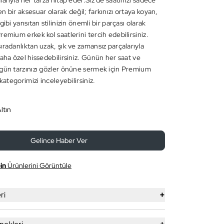
arıyla her tarza hitap eder.Siz de saatinizi sadece
 bir aksesuar olarak değil; farkınızı ortaya koyan,
gibi yansıtan stilinizin önemli bir parçası olarak
emium erkek kol saatlerini tercih edebilirsiniz.
ıradanlıktan uzak, şık ve zamansız parçalarıyla
aha özel hissedebilirsiniz. Günün her saat ve
gün tarzınızı gözler önüne sermek için Premium
 kategorimizi inceleyebilirsiniz.
ltın
Gelince Haber Ver
in
Ürünlerini Görüntüle
+
ri