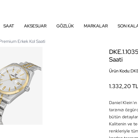
SAAT
AKSESUAR
GÖZLÜK
MARKALAR
SON KAL
Premium Erkek Kol Saati
DKE.1.103
Saati
Ürün Kodu:
DKE
1.332,20 T
Daniel Klein'ın
tarzınızı özgü
bütün detayları 
Kalitenin ve t
renkleriyle tüm