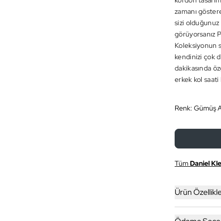
kordon tasarıml
zamanı gösteren
sizi olduğunuz 
görüyorsanız Pr
Koleksiyonun s
kendinizi çok d
dakikasında öz
erkek kol saati
Renk:
Gümüş A
Tüm
Daniel Kle
Ürün Özellikle