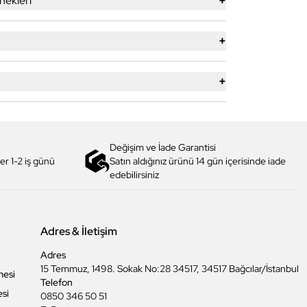
+
ekleri
+
+
Değişim ve İade Garantisi
er 1-2 iş günü
Satın aldığınız ürünü 14 gün içerisinde iade
edebilirsiniz
Adres & İletişim
Adres
15 Temmuz, 1498. Sokak No:28 34517, 34517 Bağcılar/İstanbul
mesi
Telefon
esi
0850 346 50 51