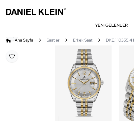
YENİ GELENLER
Paylaş
Ana Sayfa
Saatler
Erkek Saat
DKE.1.10355.4 
Favoriye Ekle