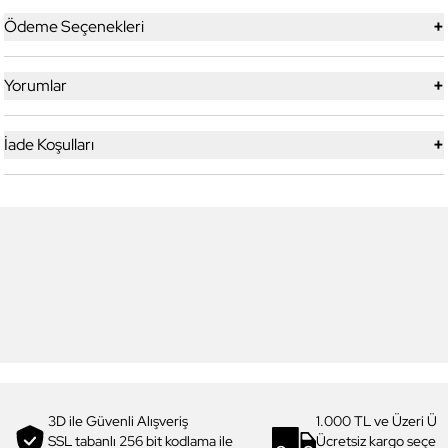
+
Ödeme Seçenekleri
+
Yorumlar
+
İade Koşulları
6
6
Daniel Klein
Daniel Klein
DK.1.13713-5 Premium Kadın
DK.1.14117-6 Premium Kadın
Kol Saati
Kol Saati
3.199,00 TL
1.919,90 TL
%
40
3.299,00 TL
1.979,90 TL
%
40
3D ile Güvenli Alışveriş
1.000 TL ve Üzeri Ücr
SSL tabanlı 256 bit kodlama ile
Ücretsiz kargo seçe