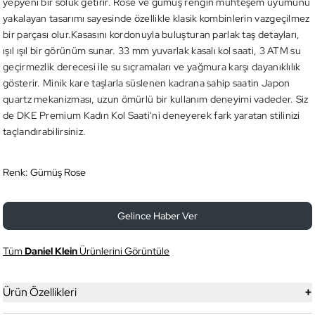
yepyeni bir soluk getirir. Rose ve gümüş rengin muhteşem uyumunu
yakalayan tasarımı sayesinde özellikle klasik kombinlerin vazgeçilmez
bir parçası olur.Kasasını kordonuyla buluşturan parlak taş detayları,
ışıl ışıl bir görünüm sunar. 33 mm yuvarlak kasalı kol saati, 3 ATM su
geçirmezlik derecesi ile su sıçramaları ve yağmura karşı dayanıklılık
gösterir. Minik kare taşlarla süslenen kadrana sahip saatin Japon
quartz mekanizması, uzun ömürlü bir kullanım deneyimi vadeder. Siz
de DKE Premium Kadın Kol Saati'ni deneyerek fark yaratan stilinizi
taçlandırabilirsiniz.
Renk:
Gümüş Rose
Gelince Haber Ver
Tüm
Daniel Klein
Ürünlerini Görüntüle
+
Ürün Özellikleri