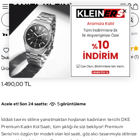
Paylaş
Ana Sayfa
Saatler
Kadın Saat
DKE.1.10350.5 Premiu
DKE.1.10350.5 Premium Kadın Kol
Favoriye Ekle
Saati
Değerlendirme (1)
Ürün Kodu:
DKE.1.10350.5
1.490,00 TL
5
Acele et! Son 24 saatte:
görüntüleme
İddialı tavrını stiline yansıtmaktan hoşlanan kadınların tercihi DKE
Premium Kadın Kol Saati, tüm şıklığı ile sizi bekliyor! Premium
Serisi'nin özgün bir modeli olan kol saati, göz alıcı tasarımıyla stilinize