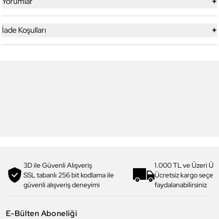
+
Yorumlar
+
İade Koşulları
6
6
Daniel Klein
Daniel Klein
DK.1.13713-5 Premium Kadın
DK.1.14117-6 Premium Kadın
Kol Saati
Kol Saati
3.199,00 TL
1.919,90 TL
%
40
3.299,00 TL
1.979,90 TL
%
40
3D ile Güvenli Alışveriş
1.000 TL ve Üzeri Ücr
SSL tabanlı 256 bit kodlama ile
Ücretsiz kargo seçe
güvenli alışveriş deneyimi
faydalanabilirsiniz
E-Bülten Aboneliği