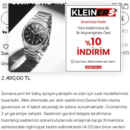
Paylaş
Ana Sayfa
Saatler
Kadın Saat
DKE.1.10086.2 Gift Se
DKE.1.10086.2 Gift Set Kadın Kol
Favoriye Ekle
Saati
Değerlendirme (0)
Ürün Kodu:
DKE.1.10086.2
2.490,00 TL
Zamana yeni bir bakış açısıyla yaklaştık ve sizin için saat modellerimizi
tasarladık. Web sitemizde yer alan saatlerimiz Daniel Klein marka
güvencesi ve 4 taksit seçeneği ile sizlere sunulmaktadır. Ürünlerimiz
2 yıl garantiye sahiptir. Saatinizin garanti belgesi tarafımızca
hazırlanıp saatleriniz orjinal kutularında anlaşmalı kargo firmamızca
adresinizdeki ilgili kişiye teslim edilmektedir.14.00'dan önce verilen