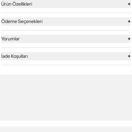
+
Ürün Özellikleri
+
Ödeme Seçenekleri
+
Yorumlar
+
İade Koşulları
5
5
Yeni
Daniel Klein
Daniel Klein
DK.1.13328-1 Exclusive Erkek
DK.1.13328-2 Exclusive Erkek
Kol Saati
Kol Saati
4.199,00 TL
4.199,00 TL
2.990,00 TL
%
29
2.990,00 TL
%
29