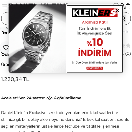
Paylaş
Ana Sayfa
Saatler
Erkek Saat
DKE.1.10060.2 Exclusi
DKE.1.10060.2 Exclusive Erkek Kol
Favoriye Ekle
Saati
Değerlendirme (0)
Ürün Kodu:
DKE.1.10060.2
1.220,34 TL
4
Acele et! Son 24 saatte:
görüntüleme
Daniel Klein'ın Exclusive serisinde yer alan erkek kol saatleri ile
stilinize şık bir detay eklemeye ne dersiniz? Erkek kol saatleri, özenle
seçilen materyallerin usta ellerde tecrübe ve titizlikle işlenmesi