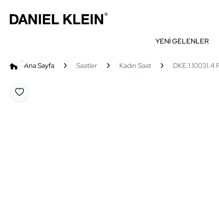
YENİ GELENLER
Paylaş
Ana Sayfa
Saatler
Kadın Saat
DKE.1.10031.4 
Favoriye Ekle