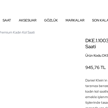
SAAT
AKSESUAR
GÖZLÜK
MARKALAR
SON KAL
Premium Kadın Kol Saati
DKE.1.1003
Saati
Ürün Kodu:
DKE
945,76 TL
Daniel Klein'ın
tarzınıza benz
kadın kol saatle
emekle işlenme
tiplerinde tas