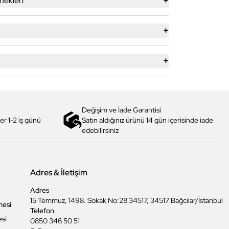
+
ekleri
+
+
Değişim ve İade Garantisi
er 1-2 iş günü
Satın aldığınız ürünü 14 gün içerisinde iade
edebilirsiniz
Adres & İletişim
Adres
15 Temmuz, 1498. Sokak No:28 34517, 34517 Bağcılar/İstanbul
mesi
Telefon
esi
0850 346 50 51