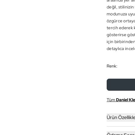
arasında yer al
değil, stiliniz
modunuza uyum 
özgürce ortaya k
tercih ederek k
gösterirse gös
için birbirind
detaylıca incel
Renk:
Tüm
Daniel Kle
Ürün Özellikle