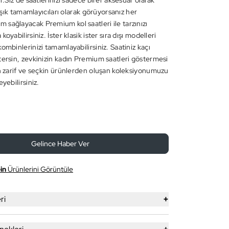
ır.Siz de saatlerinizi sadece birer aksesuar olarak
in şık tamamlayıcıları olarak görüyorsanız her
sağlayacak Premium kol saatleri ile tarzınızı
oyabilirsiniz. İster klasik ister sıra dışı modelleri
ombinlerinizi tamamlayabilirsiniz. Saatiniz kaçı
tersin, zevkinizin kadın Premium saatleri göstermesi
en zarif ve seçkin ürünlerden oluşan koleksiyonumuzu
eyebilirsiniz.
Gelince Haber Ver
in
Ürünlerini Görüntüle
+
ri