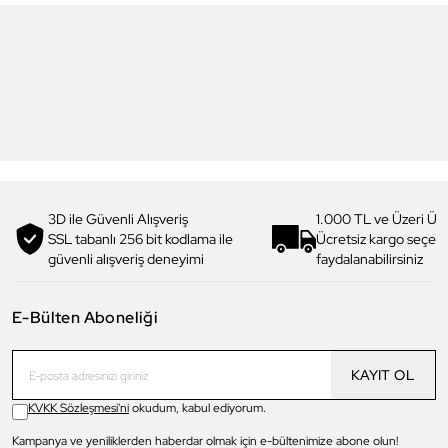
Daniel Klein
Daniel Klein
DK4336COL01 Kadın Güneş
DK4326COL01 Kadın Güneş
Gözlüğü
Gözlüğü
3.499,00 TL
2.999,00 TL
2.449,90 TL
%
30
2.099,90 TL
%
30
3D ile Güvenli Alışveriş
1.000 TL ve Üzeri Ücr
SSL tabanlı 256 bit kodlama ile
Ücretsiz kargo seçe
güvenli alışveriş deneyimi
faydalanabilirsiniz
E-Bülten Aboneliği
KAYIT OL
KVKK Sözleşmesi'ni
okudum, kabul ediyorum.
Kampanya ve yeniliklerden haberdar olmak için e-bültenimize abone olun!