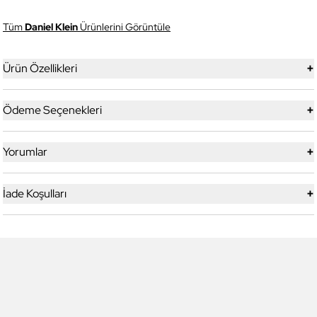
Tüm
Daniel Klein
Ürünlerini Görüntüle
+
Ürün Özellikleri
+
Ödeme Seçenekleri
+
Yorumlar
+
İade Koşulları
Daniel Klein
Daniel Klein
DK4336COL01 Kadın Güneş
DK4326COL01 Kadın Güneş
Gözlüğü
Gözlüğü
3.499,00 TL
2.999,00 TL