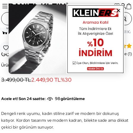
Paylaş
Ana Sayfa
Gözlük
Kadın Gözlük
DK4343COL01 Kad
DK4343COL01 Kadın Güneş
Favoriye Ekle
Gözlüğü
Değerlendirme (1)
Ürün Kodu:
DK4343COL01
3.499,00 TL
2.449,90 TL
%
30
98
Acele et! Son 24 saatte:
görüntüleme
Dengeli renk uyumu, kadın stiline zarif ve modern bir dokunuş
katıyor. Kordon tasarımı ve modern kadran, bilekte sade ama dikkat
çekici bir görünüm sunuyor.