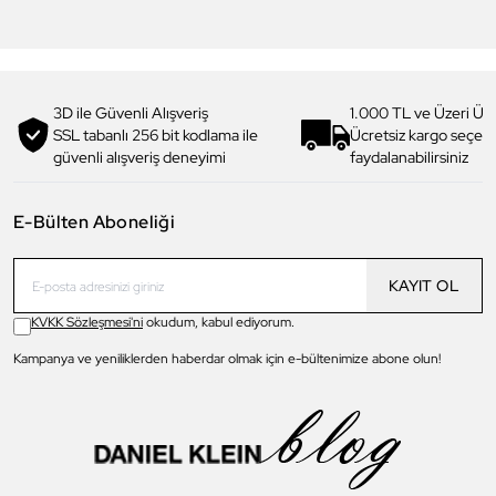
2.449,90 TL
%
30
2.099,90 TL
%
30
3D ile Güvenli Alışveriş
1.000 TL ve Üzeri Ücr
SSL tabanlı 256 bit kodlama ile
Ücretsiz kargo seçe
güvenli alışveriş deneyimi
faydalanabilirsiniz
E-Bülten Aboneliği
KAYIT OL
KVKK Sözleşmesi'ni
okudum, kabul ediyorum.
Kampanya ve yeniliklerden haberdar olmak için e-bültenimize abone olun!