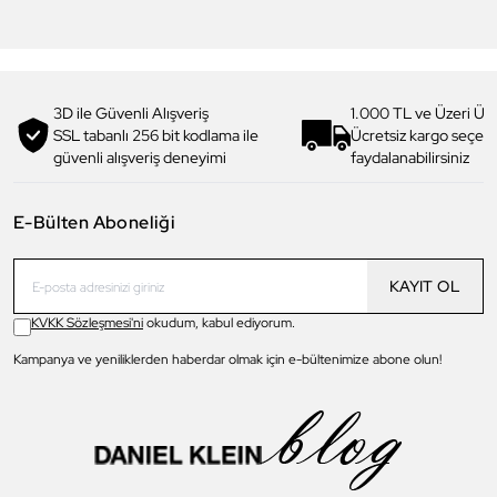
2.449,90 TL
%
30
2.099,90 TL
%
30
3D ile Güvenli Alışveriş
1.000 TL ve Üzeri Ücr
SSL tabanlı 256 bit kodlama ile
Ücretsiz kargo seçe
güvenli alışveriş deneyimi
faydalanabilirsiniz
E-Bülten Aboneliği
KAYIT OL
KVKK Sözleşmesi'ni
okudum, kabul ediyorum.
Kampanya ve yeniliklerden haberdar olmak için e-bültenimize abone olun!