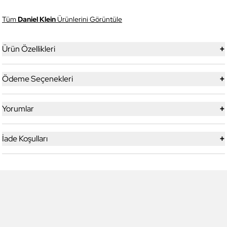
Tüm
Daniel Klein
Ürünlerini Görüntüle
+
Ürün Özellikleri
+
Ödeme Seçenekleri
+
Yorumlar
+
İade Koşulları
Daniel Klein
Daniel Klein
DK4336COL01 Kadın Güneş
DK4326COL01 Kadın Güneş
Gözlüğü
Gözlüğü
3.499,00 TL
2.999,00 TL