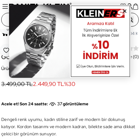
Paylaş
Ana Sayfa
Gözlük
Kadın Gözlük
DK4342COL04 Kad
DK4342COL04 Kadın Güneş
Favoriye Ekle
Gözlüğü
Değerlendirme (0)
Ürün Kodu:
DK4342COL04
3.499,00 TL
2.449,90 TL
%
30
37
Acele et! Son 24 saatte:
görüntüleme
Dengeli renk uyumu, kadın stiline zarif ve modern bir dokunuş
katıyor. Kordon tasarımı ve modern kadran, bilekte sade ama dikkat
çekici bir görünüm sunuyor.