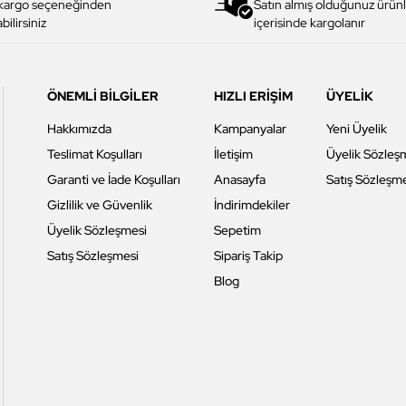
 kargo seçeneğinden
Satın almış olduğunuz ürünl
bilirsiniz
içerisinde kargolanır
ÖNEMLİ BİLGİLER
HIZLI ERİŞİM
ÜYELİK
Hakkımızda
Kampanyalar
Yeni Üyelik
Teslimat Koşulları
İletişim
Üyelik Sözleş
Garanti ve İade Koşulları
Anasayfa
Satış Sözleşm
Gizlilik ve Güvenlik
İndirimdekiler
Üyelik Sözleşmesi
Sepetim
Satış Sözleşmesi
Sipariş Takip
Blog