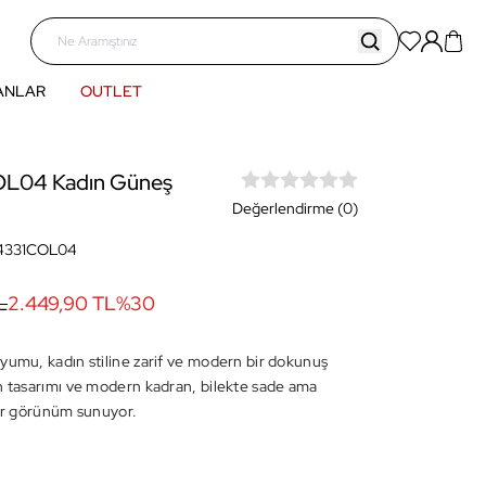
ANLAR
OUTLET
L04 Kadın Güneş
Değerlendirme (0)
4331COL04
L
2.449,90 TL
%
30
yumu, kadın stiline zarif ve modern bir dokunuş
n tasarımı ve modern kadran, bilekte sade ama
bir görünüm sunuyor.