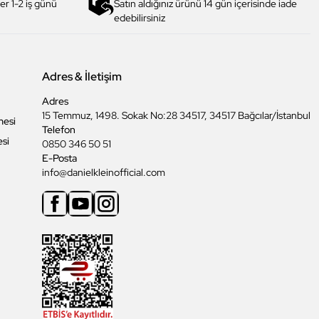
er 1-2 iş günü
Satın aldığınız ürünü 14 gün içerisinde iade
edebilirsiniz
Adres & İletişim
Adres
15 Temmuz, 1498. Sokak No:28 34517, 34517 Bağcılar/İstanbul
mesi
Telefon
esi
0850 346 50 51
E-Posta
info@danielkleinofficial.com
Facebook
Youtube
Instagram