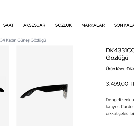
SAAT
AKSESUAR
GÖZLÜK
MARKALAR
SON KAL
4 Kadın Güneş Gözlüğü
DK4331CO
Gözlüğü
Ürün Kodu:
DK
3.499,00 T
Dengeli renk u
katıyor. Kordo
dikkat çekici 