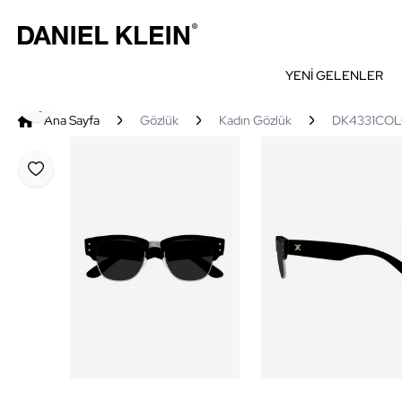
YENİ GELENLER
Paylaş
Ana Sayfa
Gözlük
Kadın Gözlük
DK4331COL0
Favoriye Ekle