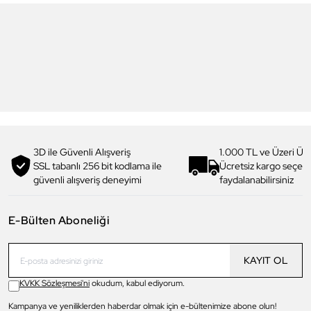
Daniel Klein
Daniel Klein
DK4336COL01 Kadın Güneş
DK4326COL01 Kadın Güneş
Gözlüğü
Gözlüğü
3.499,00 TL
2.999,00 TL
2.449,90 TL
%
30
2.099,90 TL
%
30
3D ile Güvenli Alışveriş
1.000 TL ve Üzeri Ücr
SSL tabanlı 256 bit kodlama ile
Ücretsiz kargo seçe
güvenli alışveriş deneyimi
faydalanabilirsiniz
E-Bülten Aboneliği
KAYIT OL
KVKK Sözleşmesi'ni
okudum, kabul ediyorum.
Kampanya ve yeniliklerden haberdar olmak için e-bültenimize abone olun!