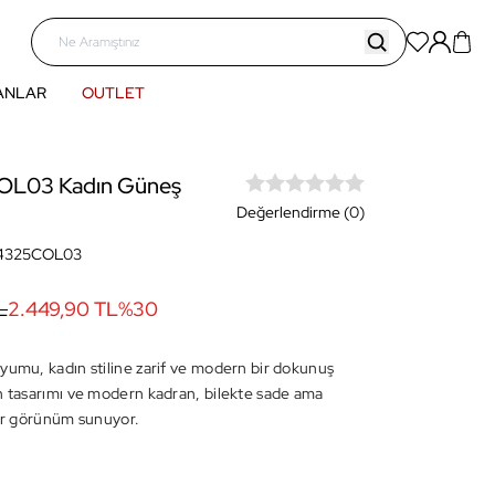
ANLAR
OUTLET
L03 Kadın Güneş
Değerlendirme (0)
4325COL03
L
2.449,90 TL
%
30
yumu, kadın stiline zarif ve modern bir dokunuş
n tasarımı ve modern kadran, bilekte sade ama
bir görünüm sunuyor.