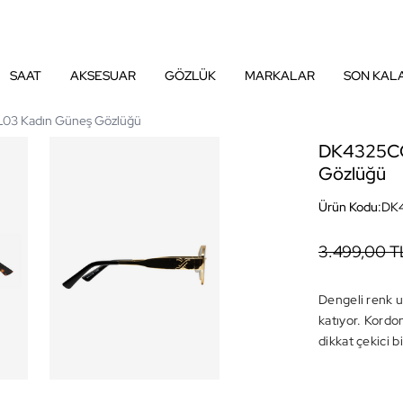
SAAT
AKSESUAR
GÖZLÜK
MARKALAR
SON KAL
3 Kadın Güneş Gözlüğü
DK4325CO
Gözlüğü
Ürün Kodu:
DK
3.499,00 T
Dengeli renk u
katıyor. Kordo
dikkat çekici 