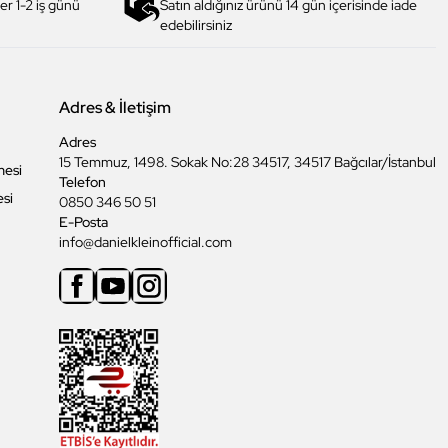
er 1-2 iş günü
Satın aldığınız ürünü 14 gün içerisinde iade
edebilirsiniz
Adres & İletişim
Adres
15 Temmuz, 1498. Sokak No:28 34517, 34517 Bağcılar/İstanbul
mesi
Telefon
esi
0850 346 50 51
E-Posta
info@danielkleinofficial.com
Facebook
Youtube
Instagram