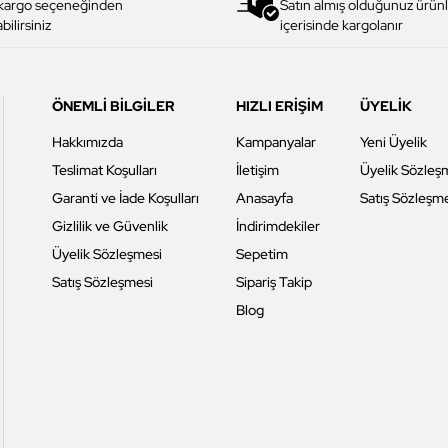
 kargo seçeneğinden
Satın almış olduğunuz ürünl
bilirsiniz
içerisinde kargolanır
ÖNEMLİ BİLGİLER
HIZLI ERİŞİM
ÜYELİK
Hakkımızda
Kampanyalar
Yeni Üyelik
Teslimat Koşulları
İletişim
Üyelik Sözleş
Garanti ve İade Koşulları
Anasayfa
Satış Sözleşm
Gizlilik ve Güvenlik
İndirimdekiler
Üyelik Sözleşmesi
Sepetim
Satış Sözleşmesi
Sipariş Takip
Blog