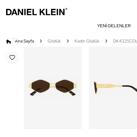
YENİ GELENLER
Paylaş
Ana Sayfa
Gözlük
Kadın Gözlük
DK4325COL0
Favoriye Ekle