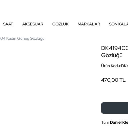
SAAT
AKSESUAR
GÖZLÜK
MARKALAR
SON KAL
4 Kadın Güneş Gözlüğü
DK4194CO
Gözlüğü
Ürün Kodu:
DK
470,00 TL
Tüm
Daniel Kle