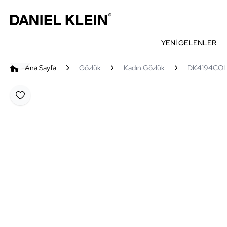
YENİ GELENLER
Paylaş
Ana Sayfa
Gözlük
Kadın Gözlük
DK4194COL0
Favoriye Ekle