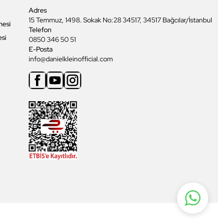
Adres
15 Temmuz, 1498. Sokak No:28 34517, 34517 Bağcılar/İstanbul
mesi
Telefon
esi
0850 346 50 51
E-Posta
info@danielkleinofficial.com
Facebook
Youtube
Instagram