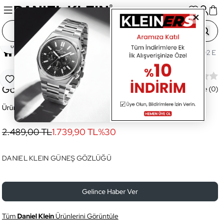
Paylaş
Ana Sayfa
Gözlük
Erkek Gözlük
DK3272COL02 Erk
DK3272COL02 Erkek Güneş
Favoriye Ekle
Gözlüğü
Değerlendirme (0)
Ürün Kodu:
DK3272COL02
2.489,00 TL
1.739,90 TL
%
30
DANIEL KLEIN GÜNEŞ GÖZLÜĞÜ
Gelince Haber Ver
Tüm
Daniel Klein
Ürünlerini Görüntüle