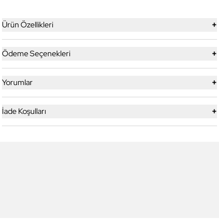
+
Ürün Özellikleri
+
Ödeme Seçenekleri
+
Yorumlar
+
İade Koşulları
Daniel Klein
Daniel Klein
DK3272COL03 Erkek Güneş
DK3272COL04 Erkek Güneş
Gözlüğü
Gözlüğü
3.499,00 TL
3.499,00 TL
2.449,90 TL
%
30
2.449,90 TL
%
30