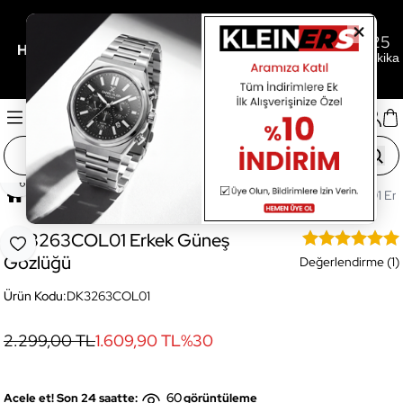
0
14
25
/
/
Her 3.000TL'ye 500TL Hediye İçin Son
Gün
Saat
Dakika
Paylaş
Ana Sayfa
Gözlük
Erkek Gözlük
DK3263COL01 Erk
DK3263COL01 Erkek Güneş
Favoriye Ekle
Gözlüğü
Değerlendirme (1)
Ürün Kodu:
DK3263COL01
2.299,00 TL
1.609,90 TL
%
30
60
Acele et! Son 24 saatte:
görüntüleme