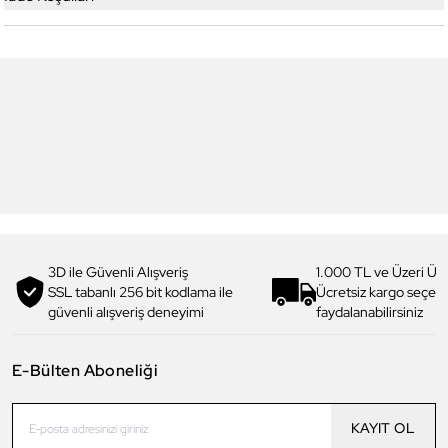
Daniel Klein
Daniel Klein
DK3272COL03 Erkek Güneş
DK3272COL04 Erkek Güneş
Gözlüğü
Gözlüğü
3.499,00 TL
3.499,00 TL
2.449,90 TL
%
30
2.449,90 TL
%
30
3D ile Güvenli Alışveriş
1.000 TL ve Üzeri Ücr
SSL tabanlı 256 bit kodlama ile
Ücretsiz kargo seçe
güvenli alışveriş deneyimi
faydalanabilirsiniz
E-Bülten Aboneliği
KAYIT OL