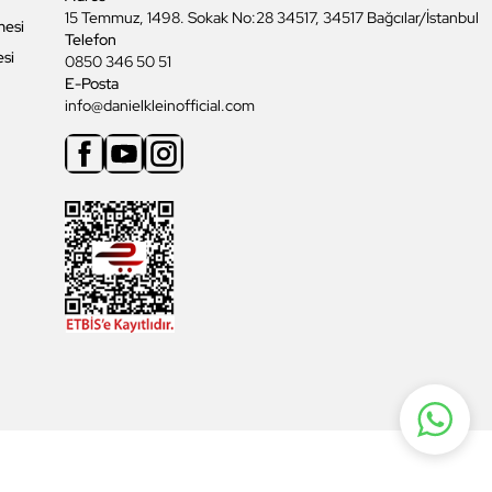
15 Temmuz, 1498. Sokak No:28 34517, 34517 Bağcılar/İstanbul
mesi
Telefon
esi
0850 346 50 51
E-Posta
info@danielkleinofficial.com
Facebook
Youtube
Instagram