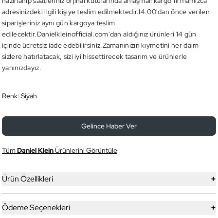
hazırlanıp saatleriniz orjinal kutularında anlaşmalı kargo firmamızca
adresinizdeki ilgili kişiye teslim edilmektedir.14.00'dan önce verilen
siparişleriniz aynı gün kargoya teslim
edilecektir.Danielkleinofficial.com'dan aldığınız ürünleri 14 gün
içinde ücretsiz iade edebilirsiniz.Zamanınızın kıymetini her daim
sizlere hatırlatacak, sizi iyi hissettirecek tasarım ve ürünlerle
yanınızdayız.
Renk:
Siyah
Gelince Haber Ver
Tüm
Daniel Klein
Ürünlerini Görüntüle
+
Ürün Özellikleri
+
Ödeme Seçenekleri