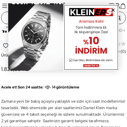
Paylaş
Ana Sayfa
Saatler
[Kategorisiz Ürünler]
DK.2100-6 D
DK.2100-6 Digital Erkek Kol Saati
Favoriye Ekle
Değerlendirme (0)
Ürün Kodu:
DK.2100-6
1.829,00 TL
14
Acele et! Son 24 saatte:
görüntüleme
Zamana yeni bir bakış açısıyla yaklaştık ve sizin için saat modellerimizi
tasarladık. Web sitemizde yer alan saatlerimiz Daniel Klein marka
güvencesi ve 4 taksit seçeneği ile sizlere sunulmaktadır. Ürünlerimiz
2 yıl garantiye sahiptir. Saatinizin garanti belgesi tarafımızca