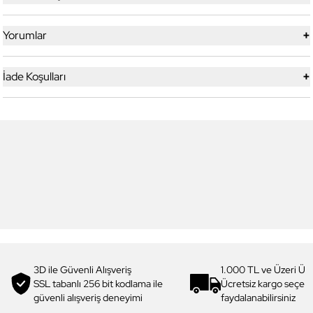
+
Yorumlar
+
İade Koşulları
5
5
Yeni
Daniel Klein
Daniel Klein
DK.1.13328-1 Exclusive Erkek
DK.1.13328-2 Exclusive Erkek
Kol Saati
Kol Saati
4.199,00 TL
4.199,00 TL
2.990,00 TL
%
29
2.990,00 TL
%
29
3D ile Güvenli Alışveriş
1.000 TL ve Üzeri Ücr
SSL tabanlı 256 bit kodlama ile
Ücretsiz kargo seçe
güvenli alışveriş deneyimi
faydalanabilirsiniz