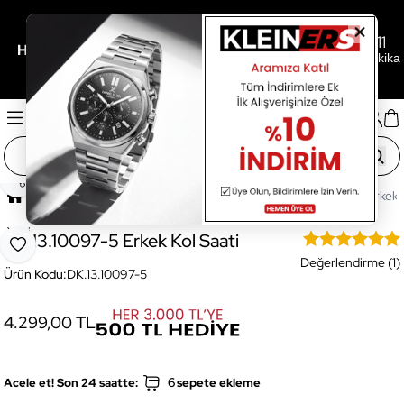
0
04
11
/
/
Her 3.000TL'ye 500TL Hediye İçin Son
Gün
Saat
Dakika
Paylaş
Ana Sayfa
Saatler
Erkek Saat
DK.13.10097-5 Erkek K
Yeni
DK.13.10097-5 Erkek Kol Saati
Favoriye Ekle
Değerlendirme (1)
Ürün Kodu:
DK.13.10097-5
4.299,00 TL
6
Acele et! Son 24 saatte:
sepete ekleme