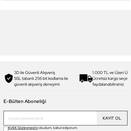
6
6
Daniel Klein
Daniel Klein
DK.1.13713-5 Premium Kadın
DK.1.14117-6 Premium Kadın
Kol Saati
Kol Saati
3.199,00 TL
1.919,90 TL
%
40
3.299,00 TL
1.979,90 TL
%
40
3D ile Güvenli Alışveriş
1.000 TL ve Üzeri Ücr
SSL tabanlı 256 bit kodlama ile
Ücretsiz kargo seçe
güvenli alışveriş deneyimi
faydalanabilirsiniz
E-Bülten Aboneliği
KAYIT OL
KVKK Sözleşmesi'ni
okudum, kabul ediyorum.