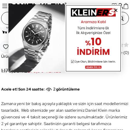
Paylaş
Ana Sayfa
OUTLET
DK12040-4 Kadın Kol Saati
DK12040-4 Kadın Kol Saati
Favoriye Ekle
Değerlendirme (0)
Ürün Kodu:
DK12040-4
1.170,00 TL
879,90 TL
%
25
2
Acele et! Son 24 saatte:
görüntüleme
Zamana yeni bir bakış açısıyla yaklaştık ve sizin için saat modellerimizi
tasarladık. Web sitemizde yer alan saatlerimiz Daniel Klein marka
güvencesi ve 4 taksit seçeneği ile sizlere sunulmaktadır. Ürünlerimiz
2 yıl garantiye sahiptir. Saatinizin garanti belgesi tarafımızca