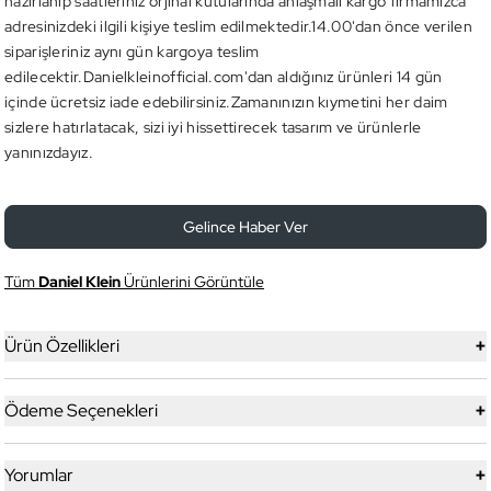
hazırlanıp saatleriniz orjinal kutularında anlaşmalı kargo firmamızca
adresinizdeki ilgili kişiye teslim edilmektedir.14.00'dan önce verilen
siparişleriniz aynı gün kargoya teslim
edilecektir.Danielkleinofficial.com'dan aldığınız ürünleri 14 gün
içinde ücretsiz iade edebilirsiniz.Zamanınızın kıymetini her daim
sizlere hatırlatacak, sizi iyi hissettirecek tasarım ve ürünlerle
yanınızdayız.
Gelince Haber Ver
Tüm
Daniel Klein
Ürünlerini Görüntüle
+
Ürün Özellikleri
+
Ödeme Seçenekleri
+
Yorumlar