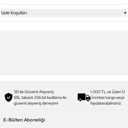
+
İade Koşulları
5
9
Daniel Klein
Daniel Klein
DK.1.13227-5 Premium Kadın
DK.1.13356-10 Exclusive Erkek
Kol Saati
Kol Saati
3.099,00 TL
3.999,00 TL
2.014,90 TL
%
35
2.599,90 TL
%
35
3D ile Güvenli Alışveriş
1.000 TL ve Üzeri Ücr
SSL tabanlı 256 bit kodlama ile
Ücretsiz kargo seçe
güvenli alışveriş deneyimi
faydalanabilirsiniz
E-Bülten Aboneliği