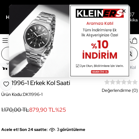
0
11
07
/
/
Her 3.000TL'ye 500TL Hediye İçin Son
Gün
Saat
Dakika
Paylaş
Ana Sayfa
Saatler
Erkek Saat
DK11996-1 Erkek Kol S
DK11996-1 Erkek Kol Saati
Favoriye Ekle
Değerlendirme (0)
Ürün Kodu:
DK11996-1
1.170,00 TL
879,90 TL
%
25
3
Acele et! Son 24 saatte:
görüntüleme