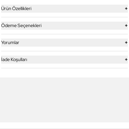
+
Ürün Özellikleri
+
Ödeme Seçenekleri
+
Yorumlar
+
İade Koşulları
5
5
Yeni
Daniel Klein
Daniel Klein
DK.1.13328-1 Exclusive Erkek
DK.1.13328-2 Exclusive Erkek
Kol Saati
Kol Saati
4.199,00 TL
4.199,00 TL
2.990,00 TL
%
29
2.990,00 TL
%
29