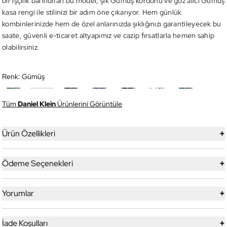
bir işçilik barındıran bu model, şık Gümüş kordonu ve göz alıcı Gümüş
kasa rengi ile stilinizi bir adım öne çıkarıyor. Hem günlük
kombinlerinizde hem de özel anlarınızda şıklığınızı garantileyecek bu
saate, güvenli e-ticaret altyapımız ve cazip fırsatlarla hemen sahip
olabilirsiniz.
Renk:
Gümüş
Tüm
Daniel Klein
Ürünlerini Görüntüle
+
Ürün Özellikleri
+
Ödeme Seçenekleri
+
Yorumlar
+
İade Koşulları