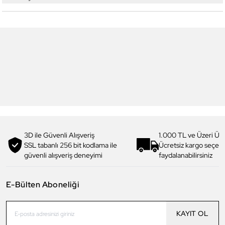
5
5
Yeni
Daniel Klein
Daniel Klein
DK.1.13328-1 Exclusive Erkek
DK.1.13328-2 Exclusive Erkek
Kol Saati
Kol Saati
4.199,00 TL
4.199,00 TL
2.990,00 TL
%
29
2.990,00 TL
%
29
3D ile Güvenli Alışveriş
1.000 TL ve Üzeri Ücr
SSL tabanlı 256 bit kodlama ile
Ücretsiz kargo seçe
güvenli alışveriş deneyimi
faydalanabilirsiniz
E-Bülten Aboneliği
KAYIT OL