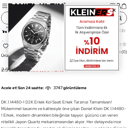
Paylaş
Ana Sayfa
Saatler
Erkek Saat
DK.1.14480-1 D2K Erke
Yeni
DK.1.14480-1 D2K Erkek Kol Saati
Favoriye Ekle
Değerlendirme (0)
Ürün Kodu:
DK.1.14480-1
2.999,00 TL
1.990,00 TL
%
34
3747
Acele et! Son 24 saatte:
görüntüleme
DK.1.14480-1 D2K Erkek Kol Saati Erkek Tarzınızı Tamamlasın!
Mükemmel tasarımı ve kalitesiyle öne çıkan Daniel Klein DK.1.14480-
1 Erkek, modern dinamikleri bileğinize taşıyor. gücünü can veren
nitelikli Japon Quartz mekanizmasından alıyor. Her detayında ince