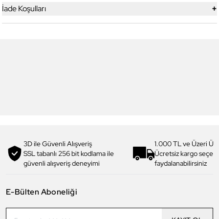
+
İade Koşulları
5
5
Yeni
Daniel Klein
Daniel Klein
DK.1.13328-1 Exclusive Erkek
DK.1.13328-2 Exclusive Erkek
Kol Saati
Kol Saati
4.199,00 TL
4.199,00 TL
2.990,00 TL
%
29
2.990,00 TL
%
29
3D ile Güvenli Alışveriş
1.000 TL ve Üzeri Ücr
SSL tabanlı 256 bit kodlama ile
Ücretsiz kargo seçe
güvenli alışveriş deneyimi
faydalanabilirsiniz
E-Bülten Aboneliği