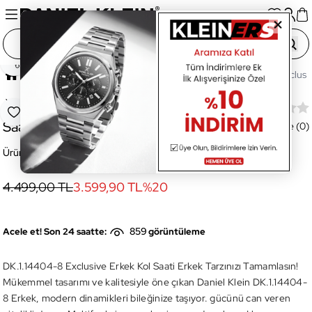
Paylaş
Ana Sayfa
Saatler
Erkek Saat
DK.1.14404-8 Exclusiv
Yeni
DK.1.14404-8 Exclusive Erkek Kol
Favoriye Ekle
Saati
Değerlendirme (0)
Ürün Kodu:
DK.1.14404-8
4.499,00 TL
3.599,90 TL
%
20
859
Acele et! Son 24 saatte:
görüntüleme
DK.1.14404-8 Exclusive Erkek Kol Saati Erkek Tarzınızı Tamamlasın!
Mükemmel tasarımı ve kalitesiyle öne çıkan Daniel Klein DK.1.14404-
8 Erkek, modern dinamikleri bileğinize taşıyor. gücünü can veren