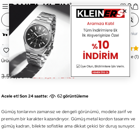
Paylaş
Ana Sayfa
Saatler
Kadın Saat
DK.1.14160-1 Premium 
Yeni
DK.1.14160-1 Premium Kadın Kol Saati
Favoriye Ekle
Değerlendirme (1)
Ürün Kodu:
DK.1.14160-1
3.599,00 TL
2.879,90 TL
%
20
62
Acele et! Son 24 saatte:
görüntüleme
Gümüş tonlarının zamansız ve dengeli görünümü, modele zarif ve
premium bir karakter kazandırıyor. Gümüş metal kordon tasarımı ve
gümüş kadran, bilekte sofistike ama dikkat çekici bir duruş sunuyor.