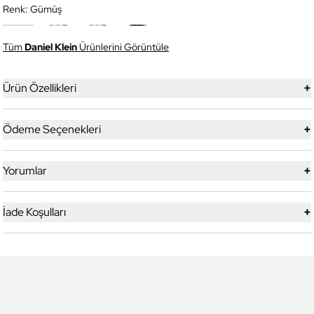
Renk:
Gümüş
Tüm
Daniel Klein
Ürünlerini Görüntüle
+
Ürün Özellikleri
+
Ödeme Seçenekleri
+
Yorumlar
+
İade Koşulları
6
6
Daniel Klein
Daniel Klein
DK.1.13713-5 Premium Kadın
DK.1.14117-6 Premium Kadın
Kol Saati
Kol Saati