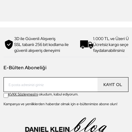
3.199,00 TL
1.919,90 TL
%
40
3.299,00 TL
1.979,90 TL
%
40
3D ile Güvenli Alışveriş
1.000 TL ve Üzeri Ücr
SSL tabanlı 256 bit kodlama ile
Ücretsiz kargo seçe
güvenli alışveriş deneyimi
faydalanabilirsiniz
E-Bülten Aboneliği
KAYIT OL
KVKK Sözleşmesi'ni
okudum, kabul ediyorum.
Kampanya ve yeniliklerden haberdar olmak için e-bültenimize abone olun!