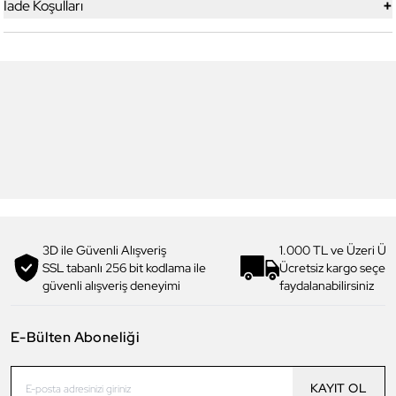
+
İade Koşulları
5
5
Yeni
Daniel Klein
Daniel Klein
DK.1.13328-1 Exclusive Erkek
DK.1.13328-2 Exclusive Erkek
Kol Saati
Kol Saati
4.199,00 TL
4.199,00 TL
2.990,00 TL
%
29
2.990,00 TL
%
29
3D ile Güvenli Alışveriş
1.000 TL ve Üzeri Ücr
SSL tabanlı 256 bit kodlama ile
Ücretsiz kargo seçe
güvenli alışveriş deneyimi
faydalanabilirsiniz
E-Bülten Aboneliği
KAYIT OL