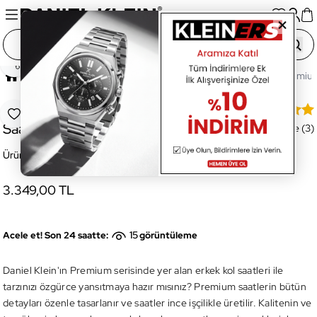
Paylaş
Ana Sayfa
Saatler
Erkek Saat
DK.1.13883-11 Premium
DK.1.13883-11 Premium Erkek Kol
Favoriye Ekle
Saati
Değerlendirme (3)
Ürün Kodu:
DK.1.13883-11
3.349,00 TL
15
Acele et! Son 24 saatte:
görüntüleme
Daniel Klein'ın Premium serisinde yer alan erkek kol saatleri ile
tarzınızı özgürce yansıtmaya hazır mısınız? Premium saatlerin bütün
detayları özenle tasarlanır ve saatler ince işçilikle üretilir. Kalitenin ve