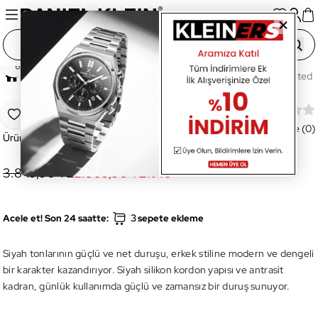
Paylaş
Ana Sayfa
Saatler
Erkek Saat
DK.1.13865-1 Limited 
DK.1.13865-1 Limited Erkek Kol Saati
Favoriye Ekle
Değerlendirme (0)
Ürün Kodu:
DK.1.13865-1
3.849,90 TL
2.309,90 TL
%
40
3
Acele et! Son 24 saatte:
sepete ekleme
Siyah tonlarının güçlü ve net duruşu, erkek stiline modern ve dengeli
bir karakter kazandırıyor. Siyah silikon kordon yapısı ve antrasit
kadran, günlük kullanımda güçlü ve zamansız bir duruş sunuyor.