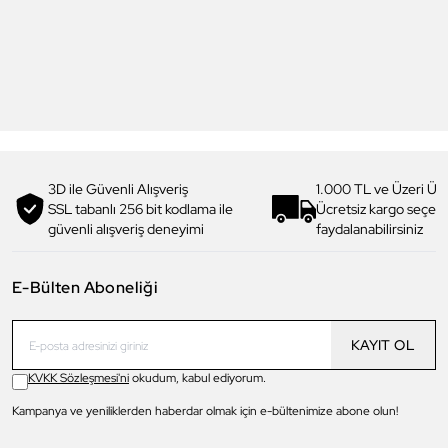
Yeni
Daniel Klein
Daniel Klein
DK.1.13328-1 Exclusive Erkek
DK.1.13328-2 Exclusive Erkek
Kol Saati
Kol Saati
4.199,00 TL
4.199,00 TL
2.990,00 TL
%
29
2.990,00 TL
%
29
3D ile Güvenli Alışveriş
1.000 TL ve Üzeri Ücr
SSL tabanlı 256 bit kodlama ile
Ücretsiz kargo seçe
güvenli alışveriş deneyimi
faydalanabilirsiniz
E-Bülten Aboneliği
KAYIT OL
KVKK Sözleşmesi'ni
okudum, kabul ediyorum.
Kampanya ve yeniliklerden haberdar olmak için e-bültenimize abone olun!