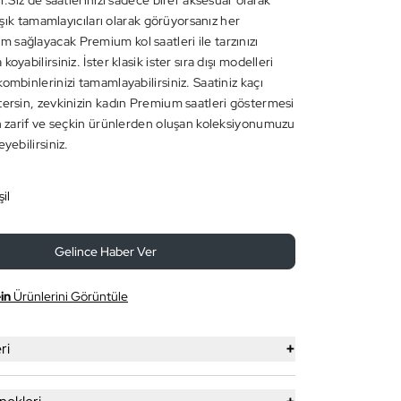
ır.Siz de saatlerinizi sadece birer aksesuar olarak
in şık tamamlayıcıları olarak görüyorsanız her
sağlayacak Premium kol saatleri ile tarzınızı
oyabilirsiniz. İster klasik ister sıra dışı modelleri
ombinlerinizi tamamlayabilirsiniz. Saatiniz kaçı
tersin, zevkinizin kadın Premium saatleri göstermesi
en zarif ve seçkin ürünlerden oluşan koleksiyonumuzu
eyebilirsiniz.
il
Gelince Haber Ver
in
Ürünlerini Görüntüle
+
ri