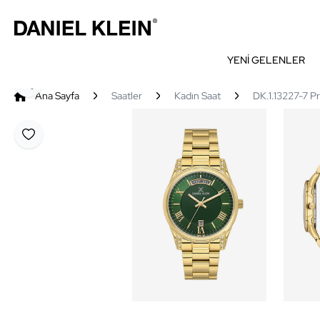
YENİ GELENLER
Paylaş
Ana Sayfa
Saatler
Kadın Saat
DK.1.13227-7 P
Favoriye Ekle