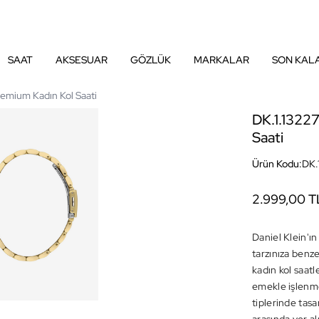
SAAT
AKSESUAR
GÖZLÜK
MARKALAR
SON KAL
remium Kadın Kol Saati
DK.1.13227
Saati
Ürün Kodu:
DK.
2.999,00 T
Daniel Klein'ın
tarzınıza benz
kadın kol saatle
emekle işlenme
tiplerinde tas