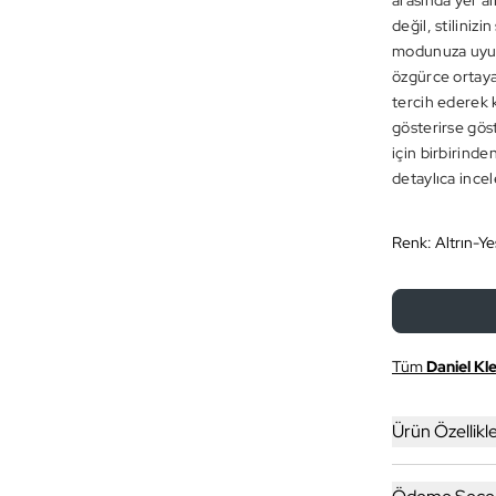
arasında yer al
değil, stiliniz
modunuza uyum 
özgürce ortaya k
tercih ederek k
gösterirse gös
için birbirind
detaylıca incel
Renk:
Altrın-Yeş
Tüm
Daniel Kle
Ürün Özellikle