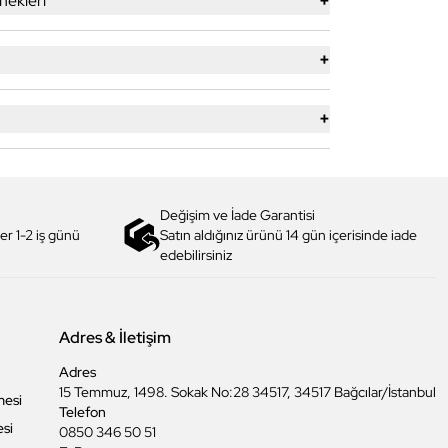
+
ekleri
+
+
Değişim ve İade Garantisi
er 1-2 iş günü
Satın aldığınız ürünü 14 gün içerisinde iade
edebilirsiniz
Adres & İletişim
Adres
15 Temmuz, 1498. Sokak No:28 34517, 34517 Bağcılar/İstanbul
mesi
Telefon
esi
0850 346 50 51