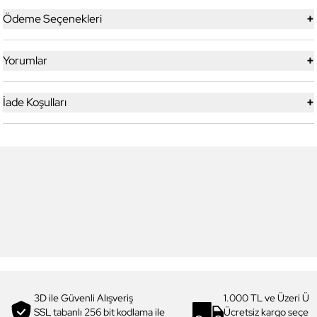
+
Ödeme Seçenekleri
+
Yorumlar
+
İade Koşulları
6
6
Daniel Klein
Daniel Klein
DK.1.13713-5 Premium Kadın
DK.1.14117-6 Premium Kadın
Kol Saati
Kol Saati
3.199,00 TL
1.919,90 TL
%
40
3.299,00 TL
1.979,90 TL
%
40
3D ile Güvenli Alışveriş
1.000 TL ve Üzeri Ücr
SSL tabanlı 256 bit kodlama ile
Ücretsiz kargo seçe