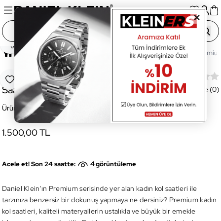
Paylaş
Ana Sayfa
Saatler
Kadın Saat
DK.1.12924.5 Premium
DK.1.12924.5 Premium Kadın Kol
Favoriye Ekle
Saati
Değerlendirme (0)
Ürün Kodu:
DK.1.12924.5
1.500,00 TL
4
Acele et! Son 24 saatte:
görüntüleme
Daniel Klein'ın Premium serisinde yer alan kadın kol saatleri ile
tarzınıza benzersiz bir dokunuş yapmaya ne dersiniz? Premium kadın
kol saatleri, kaliteli materyallerin ustalıkla ve büyük bir emekle