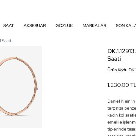
SAAT
AKSESUAR
GÖZLÜK
MARKALAR
SON KAL
 Saati
DK.1.12913
Saati
Ürün Kodu:
DK.
1.230,00 T
Daniel Klein'ın
tarzınıza benz
kadın kol saatle
emekle işlenme
tiplerinde tas