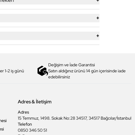
+
ekleri
+
+
Değişim ve İade Garantisi
er 1-2 iş günü
Satın aldığınız ürünü 14 gün içerisinde iade
edebilirsiniz
Adres & İletişim
Adres
15 Temmuz, 1498. Sokak No:28 34517, 34517 Bağcılar/İstanbul
mesi
Telefon
esi
0850 346 50 51