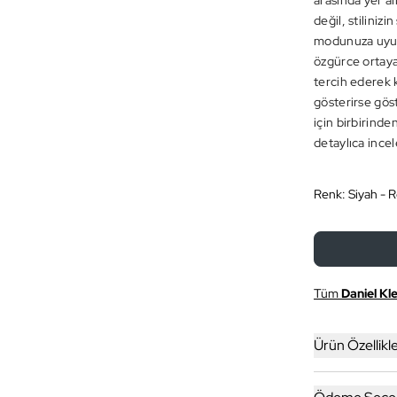
arasında yer al
değil, stiliniz
modunuza uyum 
özgürce ortaya k
tercih ederek k
gösterirse gös
için birbirind
detaylıca incel
Renk:
Siyah - 
Tüm
Daniel Kle
Ürün Özellikle