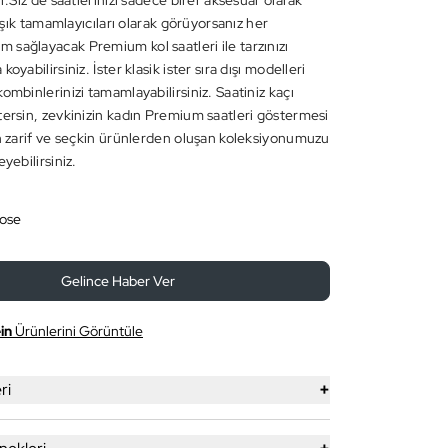
ır.Siz de saatlerinizi sadece birer aksesuar olarak
in şık tamamlayıcıları olarak görüyorsanız her
sağlayacak Premium kol saatleri ile tarzınızı
oyabilirsiniz. İster klasik ister sıra dışı modelleri
ombinlerinizi tamamlayabilirsiniz. Saatiniz kaçı
tersin, zevkinizin kadın Premium saatleri göstermesi
en zarif ve seçkin ürünlerden oluşan koleksiyonumuzu
eyebilirsiniz.
Rose
Gelince Haber Ver
in
Ürünlerini Görüntüle
+
ri