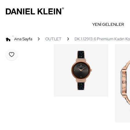
YENİ GELENLER
Paylaş
Ana Sayfa
OUTLET
DK.1.12913.6 Premium Kadın Kol
Favoriye Ekle