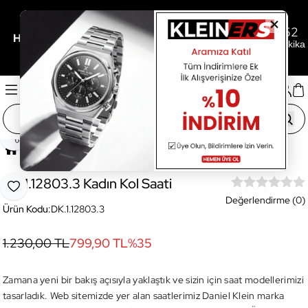
1
07
52
/
/
Her 3.000TL'ye 500TL Hediye İçin Son
Gün
Saat
Dakika
Paylaş
Ana Sayfa
OUTLET
DK.1.12803.3 Kadın Kol Saati
DK.1.12803.3 Kadın Kol Saati
Favoriye Ekle
Değerlendirme (0)
Ürün Kodu:
DK.1.12803.3
1.230,00 TL
799,90 TL
%
35
Zamana yeni bir bakış açısıyla yaklaştık ve sizin için saat modellerimizi
tasarladık. Web sitemizde yer alan saatlerimiz Daniel Klein marka