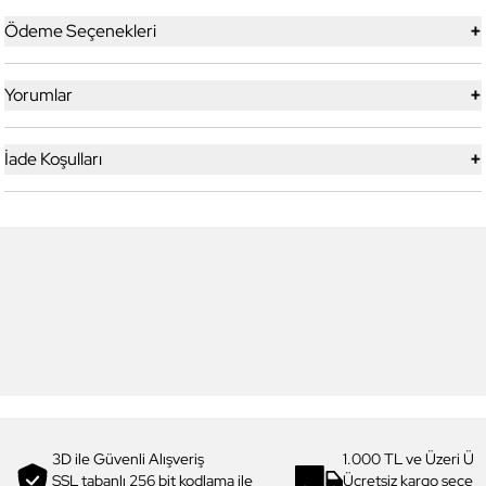
+
Ödeme Seçenekleri
+
Yorumlar
+
İade Koşulları
5
9
Daniel Klein
Daniel Klein
DK.1.13227-5 Premium Kadın
DK.1.13356-10 Exclusive Erkek
Kol Saati
Kol Saati
3.099,00 TL
3.999,00 TL
2.014,90 TL
%
35
2.599,90 TL
%
35
3D ile Güvenli Alışveriş
1.000 TL ve Üzeri Ücr
SSL tabanlı 256 bit kodlama ile
Ücretsiz kargo seçe