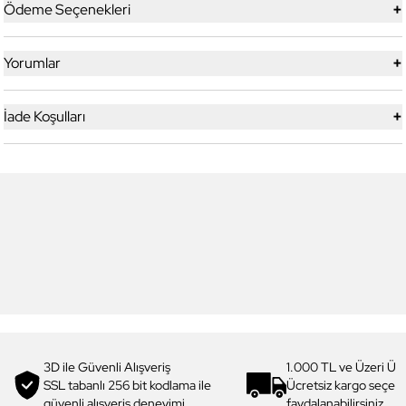
+
Ödeme Seçenekleri
+
Yorumlar
+
İade Koşulları
5
5
Yeni
Daniel Klein
Daniel Klein
DK.1.13328-1 Exclusive Erkek
DK.1.13328-2 Exclusive Erkek
Kol Saati
Kol Saati
4.199,00 TL
4.199,00 TL
2.990,00 TL
%
29
2.990,00 TL
%
29
3D ile Güvenli Alışveriş
1.000 TL ve Üzeri Ücr
SSL tabanlı 256 bit kodlama ile
Ücretsiz kargo seçe
güvenli alışveriş deneyimi
faydalanabilirsiniz