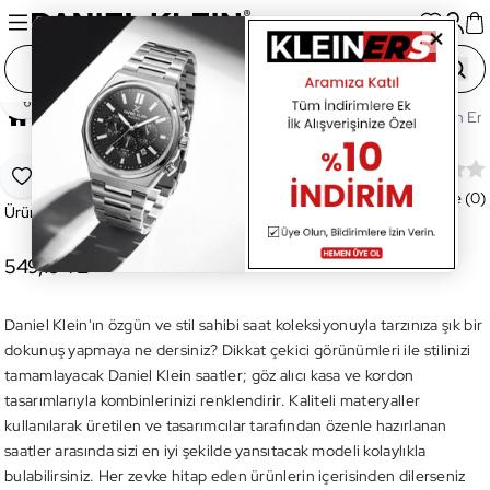
Paylaş
Ana Sayfa
Saatler
Erkek Saat
DK.1.12648.6 Dkln Erk
DK.1.12648.6 Dkln Erkek Kol Saati
Favoriye Ekle
Değerlendirme (0)
Ürün Kodu:
DK.1.12648.6
549,15 TL
Daniel Klein'ın özgün ve stil sahibi saat koleksiyonuyla tarzınıza şık bir
dokunuş yapmaya ne dersiniz? Dikkat çekici görünümleri ile stilinizi
tamamlayacak Daniel Klein saatler; göz alıcı kasa ve kordon
tasarımlarıyla kombinlerinizi renklendirir. Kaliteli materyaller
kullanılarak üretilen ve tasarımcılar tarafından özenle hazırlanan
saatler arasında sizi en iyi şekilde yansıtacak modeli kolaylıkla
bulabilirsiniz. Her zevke hitap eden ürünlerin içerisinden dilerseniz