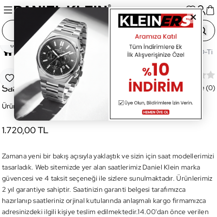
Paylaş
Ana Sayfa
Saatler
Erkek Saat
DK013198C-06 D-Time
DK013198C-06 D-Time Erkek Kol
Favoriye Ekle
Saati
Değerlendirme (0)
Ürün Kodu:
DK013198C-06
1.720,00 TL
Zamana yeni bir bakış açısıyla yaklaştık ve sizin için saat modellerimizi
tasarladık. Web sitemizde yer alan saatlerimiz Daniel Klein marka
güvencesi ve 4 taksit seçeneği ile sizlere sunulmaktadır. Ürünlerimiz
2 yıl garantiye sahiptir. Saatinizin garanti belgesi tarafımızca
hazırlanıp saatleriniz orjinal kutularında anlaşmalı kargo firmamızca
adresinizdeki ilgili kişiye teslim edilmektedir.14.00'dan önce verilen