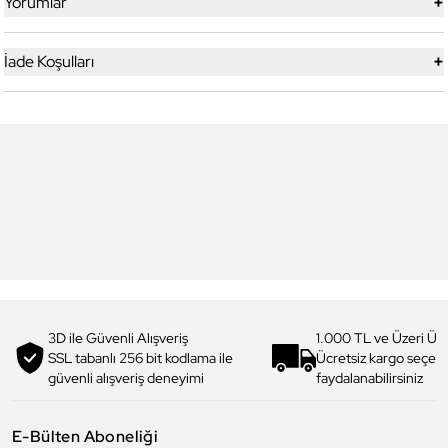
+
Yorumlar
+
İade Koşulları
5
5
Yeni
Daniel Klein
Daniel Klein
DK.1.13328-1 Exclusive Erkek
DK.1.13328-2 Exclusive Erkek
Kol Saati
Kol Saati
4.199,00 TL
4.199,00 TL
2.990,00 TL
%
29
2.990,00 TL
%
29
3D ile Güvenli Alışveriş
1.000 TL ve Üzeri Ücr
SSL tabanlı 256 bit kodlama ile
Ücretsiz kargo seçe
güvenli alışveriş deneyimi
faydalanabilirsiniz
E-Bülten Aboneliği