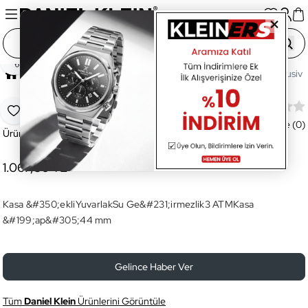
Paylaş
Ana Sayfa
Saatler
Erkek Saat
Daniel Klein Exclusive
Daniel Klein Exclusive Erkek Kol Saati
Favoriye Ekle
Değerlendirme (0)
Ürün Kodu:
DK.1.13001.3
1.067,80 TL
Kasa &#350;ekliYuvarlakSu Ge&#231;irmezlik3 ATMKasa
&#199;ap&#305;44 mm
Gelince Haber Ver
Tüm
Daniel Klein
Ürünlerini Görüntüle