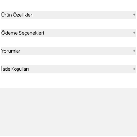
+
Ürün Özellikleri
+
Ödeme Seçenekleri
+
Yorumlar
+
İade Koşulları
5
5
Yeni
Daniel Klein
Daniel Klein
DK.1.13328-1 Exclusive Erkek
DK.1.13328-2 Exclusive Erkek
Kol Saati
Kol Saati
4.199,00 TL
4.199,00 TL
2.990,00 TL
%
29
2.990,00 TL
%
29