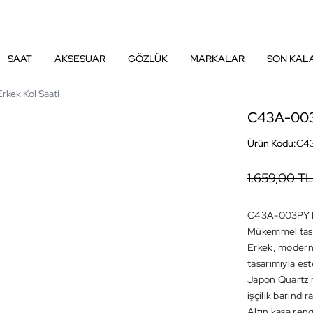
SAAT
AKSESUAR
GÖZLÜK
MARKALAR
SON KAL
kek Kol Saati
C43A-003P
Ürün Kodu:
C4
1.659,00 TL
C43A-003PY Er
Mükemmel tasa
Erkek, modern 
tasarımıyla est
Japon Quartz m
işçilik barındı
Altın kasa reng