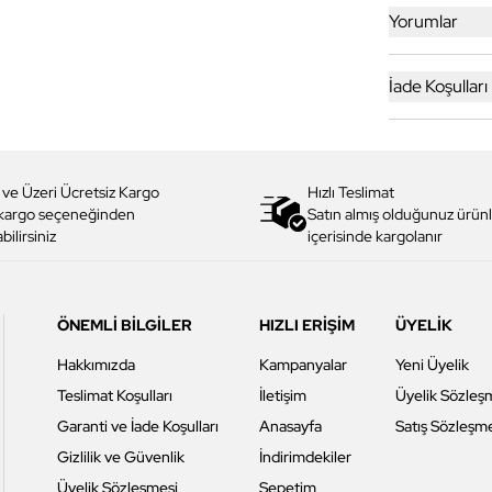
Yorumlar
İade Koşulları
 ve Üzeri Ücretsiz Kargo
Hızlı Teslimat
 kargo seçeneğinden
Satın almış olduğunuz ürünl
bilirsiniz
içerisinde kargolanır
ÖNEMLİ BİLGİLER
HIZLI ERİŞİM
ÜYELİK
Hakkımızda
Kampanyalar
Yeni Üyelik
Teslimat Koşulları
İletişim
Üyelik Sözleş
Garanti ve İade Koşulları
Anasayfa
Satış Sözleşm
Gizlilik ve Güvenlik
İndirimdekiler
Üyelik Sözleşmesi
Sepetim