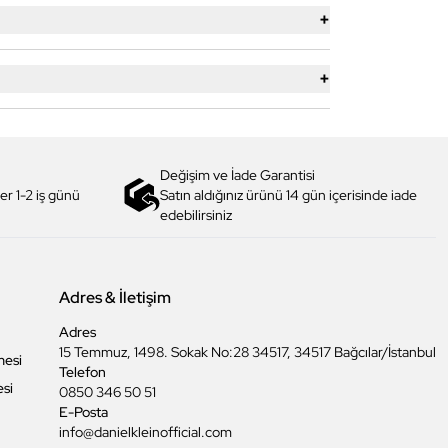
+
+
Değişim ve İade Garantisi
er 1-2 iş günü
Satın aldığınız ürünü 14 gün içerisinde iade
edebilirsiniz
Adres & İletişim
Adres
15 Temmuz, 1498. Sokak No:28 34517, 34517 Bağcılar/İstanbul
mesi
Telefon
esi
0850 346 50 51
E-Posta
info@danielkleinofficial.com