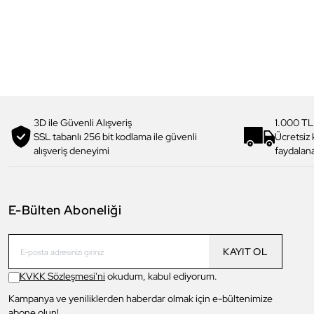
3D ile Güvenli Alışveriş
1.000 TL
SSL tabanlı 256 bit kodlama ile güvenli
Ücretsiz
alışveriş deneyimi
faydalana
E-Bülten Aboneliği
KAYIT OL
KVKK Sözleşmesi'ni
okudum, kabul ediyorum.
Kampanya ve yeniliklerden haberdar olmak için e-bültenimize
abone olun!