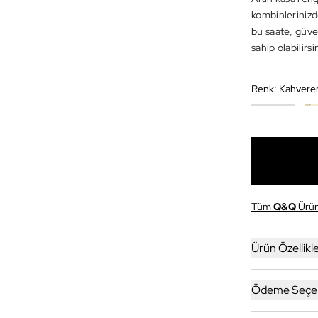
kombinlerinizde
bu saate, güven
sahip olabilirsi
Renk:
Kahveren
Tüm
Q&Q
Ürün
Ürün Özellikle
Ödeme Seçen