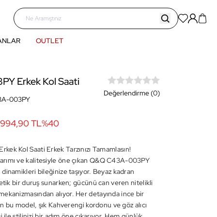
ANLAR
OUTLET
Y Erkek Kol Saati
Değerlendirme (0)
3A-003PY
994,90 TL
%
40
kek Kol Saati Erkek Tarzınızı Tamamlasın!
rımı ve kalitesiyle öne çıkan Q&Q C43A-003PY
dinamikleri bileğinize taşıyor. Beyaz kadran
etik bir duruş sunarken; gücünü can veren nitelikli
ekanizmasından alıyor. Her detayında ince bir
ran bu model, şık Kahverengi kordonu ve göz alıcı
i ile stilinizi bir adım öne çıkarıyor. Hem günlük