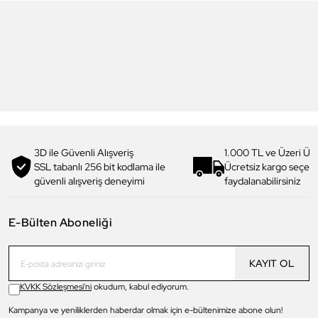
6
6
Daniel Klein
Daniel Klein
DK.1.13713-5 Premium Kadın
DK.1.14117-6 Premium Kadın
Kol Saati
Kol Saati
3.199,00 TL
1.919,90 TL
%
40
3.299,00 TL
1.979,90 TL
%
40
3D ile Güvenli Alışveriş
1.000 TL ve Üzeri Ücr
SSL tabanlı 256 bit kodlama ile
Ücretsiz kargo seçe
güvenli alışveriş deneyimi
faydalanabilirsiniz
E-Bülten Aboneliği
KAYIT OL
KVKK Sözleşmesi'ni
okudum, kabul ediyorum.
Kampanya ve yeniliklerden haberdar olmak için e-bültenimize abone olun!