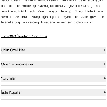
Japon Quartz mekanizmasından alıyor. Her detayında ince bir işçilik
barındıran bu model, şık Gümüş kordonu ve göz alıcı Gümüş kasa
rengi ile stilinizi bir adım öne çıkarıyor. Hem günlük kombinlerinizde
hem de özel anlarınızda şıklığınızı garantileyecek bu saate, güvenli e-
ticaret altyapımız ve cazip fırsatlarla hemen sahip olabilirsiniz.
Tüm
Q&Q
Ürünlerini Görüntüle
+
Ürün Özellikleri
+
Ödeme Seçenekleri
+
Yorumlar
+
İade Koşulları