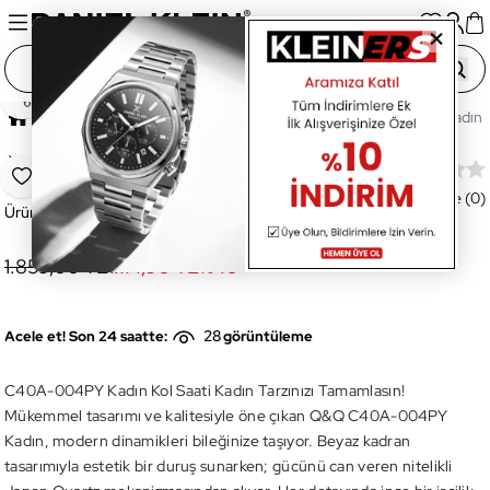
Paylaş
Ana Sayfa
Saatler
Kadın Saat
C40A-004PY Kadın Ko
Yeni
C40A-004PY Kadın Kol Saati
Favoriye Ekle
Değerlendirme (0)
Ürün Kodu:
C40A-004PY
1.859,00 TL
1.114,90 TL
%
40
28
Acele et! Son 24 saatte:
görüntüleme
C40A-004PY Kadın Kol Saati Kadın Tarzınızı Tamamlasın!
Mükemmel tasarımı ve kalitesiyle öne çıkan Q&Q C40A-004PY
Kadın, modern dinamikleri bileğinize taşıyor. Beyaz kadran
tasarımıyla estetik bir duruş sunarken; gücünü can veren nitelikli