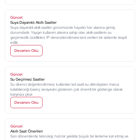
Güncel
Suya Dayanıklı Akıllı Saatler
Suya dayanıklı akıllı saatler günümüzde hayatın her alanına girmiş
durumdadır. Yaygın kullanım alanına sahip olan akıllı saatlerin su
geçirmezlik özellikleri; IP derecelendirmesi ismi verilen bir sistemle tespit
edilir.
Devamını Oku
Güncel
Su Geçirmez Saatler
Su direnci değerlendirmesi; kullanılan kol saati su altındayken maruz
kalabileceği basınç seviyesini gösteren çok önemli bir gösterge olarak
karşınıza çıkar.
Devamını Oku
Güncel
Akıllı Saat Önerileri
Son dönemlerde teknoloji, hızlı bir şekilde büyük bir ilerleme kat etmiş ve