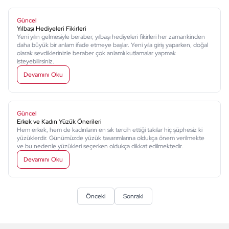
Güncel
Yılbaşı Hediyeleri Fikirleri
Yeni yılın gelmesiyle beraber, yılbaşı hediyeleri fikirleri her zamankinden
daha büyük bir anlam ifade etmeye başlar. Yeni yıla giriş yaparken, doğal
olarak sevdiklerinizle beraber çok anlamlı kutlamalar yapmak
isteyebilirsiniz.
Devamını Oku
Güncel
Erkek ve Kadın Yüzük Önerileri
Hem erkek, hem de kadınların en sık tercih ettiği takılar hiç şüphesiz ki
yüzüklerdir. Günümüzde yüzük tasarımlarına oldukça önem verilmekte
ve bu nedenle yüzükleri seçerken oldukça dikkat edilmektedir.
Devamını Oku
Önceki
Sonraki