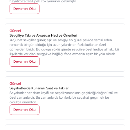
hayatımıza farklı pek çok yenilikler getirmiştir.
Devamını Oku
Güncel
Sevgiliye Takı ve Aksesuar Hediye Önerileri
14 Şubat sevgililer günü; aşkı ve sevgiyi en güzel şekilde temsil eden
romantik bir gün olduğu için uzun yıllardır en fazla kutlanan özel
günlerden biridir. Bu duygu yüklü günde sevgiliye özel hediye almak, ikili
ilişkilerde var olan sevgiyi ve bağlılığı ifade etmenin eşsiz bir yolu olarak
karşınıza çıkar.
Devamını Oku
Güncel
Seyahatlerde Kullanışlı Saat ve Takılar
Seyahatler her daim keyifli ve neşeli zamanların geçirildiği olağanüstü ve
özel zamanlardır. Bu zamanlarda konforlu bir seyahat geçirmek ise
oldukça önemlidir.
Devamını Oku