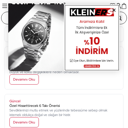
Blog Kategorileri
Güncel
Yeni Başlangıçlar İçin Yeni Saatler
Hayatta pek çok yeni an ve başlangıç bulunmaktadır. Bu başlangıçlar yeni
umutları yeni mutluluk ve heyecanları getirmekte ve kişilerin hayatında
büyük ve köklü değişikliklere neden olmaktadır.
Devamını Oku
Güncel
Özel Hissettirecek 6 Takı Önerisi
Sevdiklerinizi mutlu etmek ve yüzlerinde tebessüme sebep olmak
istemek oldukça doğal ve olağan bir histir.
Devamını Oku