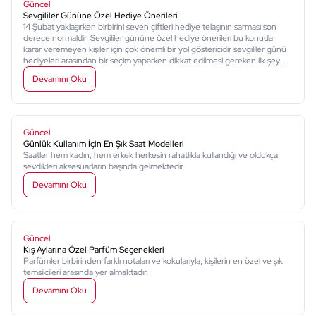
Güncel
Sevgililer Gününe Özel Hediye Önerileri
14 Şubat yaklaşırken birbirini seven çiftleri hediye telaşının sarması son
derece normaldir. Sevgililer gününe özel hediye önerileri bu konuda
karar veremeyen kişiler için çok önemli bir yol göstericidir sevgililer günü
hediyeleri arasından bir seçim yaparken dikkat edilmesi gereken ilk şey
sevdiğiniz insanın hobileri, zevkleri ve onunla birlikte yapmaktan
Devamını Oku
hoşlandığınız aktivitelerdir.
Güncel
Günlük Kullanım İçin En Şık Saat Modelleri
Saatler hem kadın, hem erkek herkesin rahatlıkla kullandığı ve oldukça
sevdikleri aksesuarların başında gelmektedir.
Devamını Oku
Güncel
Kış Aylarına Özel Parfüm Seçenekleri
Parfümler birbirinden farklı notaları ve kokularıyla, kişilerin en özel ve şık
temsilcileri arasında yer almaktadır.
Devamını Oku