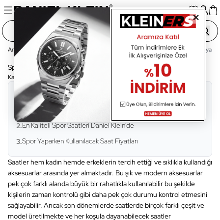
Ana Sayfa
Blog Sayfası
Güncel
Spor Yaparken Tercih Edilebilecek Dayanıklı
Spor Yaparken Tercih Edilebilecek Dayanıklı Saatler
Kategori:
Güncel
•
Okuma Süresi:
8 Dakika
İçindekiler
Spor Yaparken Tercih Edilen Saatlerin Özellikleri
1.
En Kaliteli Spor Saatleri Daniel Klein'de
2.
Spor Yaparken Kullanılacak Saat Fiyatları
3.
Saatler hem kadın hemde erkeklerin tercih ettiği ve sıklıkla kullandığı
aksesuarlar arasında yer almaktadır. Bu şık ve modern aksesuarlar
pek çok farklı alanda büyük bir rahatlıkla kullanılabilir bu şekilde
kişilerin zaman kontrolü gibi daha pek çok durumu kontrol etmesini
sağlayabilir. Ancak son dönemlerde saatlerde birçok farklı çeşit ve
model üretilmekte ve her koşula dayanabilecek saatler