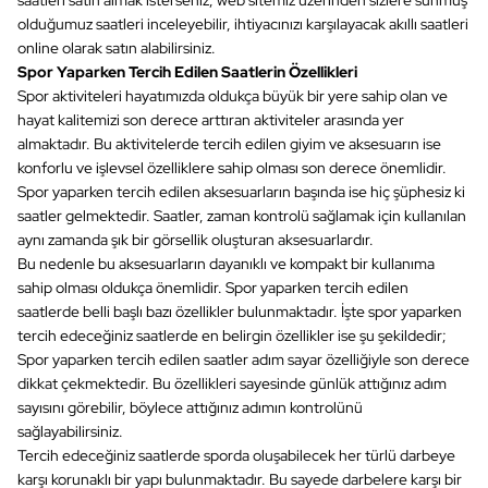
saatleri satın almak isterseniz, web sitemiz üzerinden sizlere sunmuş
olduğumuz saatleri inceleyebilir, ihtiyacınızı karşılayacak akıllı saatleri
online olarak satın alabilirsiniz.
Spor Yaparken Tercih Edilen Saatlerin Özellikleri
Spor aktiviteleri hayatımızda oldukça büyük bir yere sahip olan ve
hayat kalitemizi son derece arttıran aktiviteler arasında yer
almaktadır. Bu aktivitelerde tercih edilen giyim ve aksesuarın ise
konforlu ve işlevsel özelliklere sahip olması son derece önemlidir.
Spor yaparken tercih edilen aksesuarların başında ise hiç şüphesiz ki
saatler gelmektedir. Saatler, zaman kontrolü sağlamak için kullanılan
aynı zamanda şık bir görsellik oluşturan aksesuarlardır.
Bu nedenle bu aksesuarların dayanıklı ve kompakt bir kullanıma
sahip olması oldukça önemlidir. Spor yaparken tercih edilen
saatlerde belli başlı bazı özellikler bulunmaktadır. İşte spor yaparken
tercih edeceğiniz saatlerde en belirgin özellikler ise şu şekildedir;
Spor yaparken tercih edilen saatler adım sayar özelliğiyle son derece
dikkat çekmektedir. Bu özellikleri sayesinde günlük attığınız adım
sayısını görebilir, böylece attığınız adımın kontrolünü
sağlayabilirsiniz.
Tercih edeceğiniz saatlerde sporda oluşabilecek her türlü darbeye
karşı korunaklı bir yapı bulunmaktadır. Bu sayede darbelere karşı bir