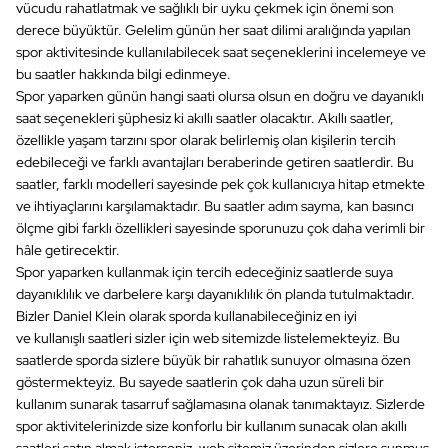
vücudu rahatlatmak ve sağlıklı bir uyku çekmek için önemi son
derece büyüktür. Gelelim günün her saat dilimi aralığında yapılan
spor aktivitesinde kullanılabilecek saat seçeneklerini incelemeye ve
bu saatler hakkında bilgi edinmeye.
Spor yaparken günün hangi saati olursa olsun en doğru ve dayanıklı
saat seçenekleri şüphesiz ki akıllı saatler olacaktır. Akıllı saatler,
özellikle yaşam tarzını spor olarak belirlemiş olan kişilerin tercih
edebileceği ve farklı avantajları beraberinde getiren saatlerdir. Bu
saatler, farklı modelleri sayesinde pek çok kullanıcıya hitap etmekte
ve ihtiyaçlarını karşılamaktadır. Bu saatler adım sayma, kan basıncı
ölçme gibi farklı özellikleri sayesinde sporunuzu çok daha verimli bir
hâle getirecektir.
Spor yaparken kullanmak için tercih edeceğiniz saatlerde suya
dayanıklılık ve darbelere karşı dayanıklılık ön planda tutulmaktadır.
Bizler Daniel Klein olarak sporda kullanabileceğiniz en iyi
ve kullanışlı saatleri sizler için web sitemizde listelemekteyiz. Bu
saatlerde sporda sizlere büyük bir rahatlık sunuyor olmasına özen
göstermekteyiz. Bu sayede saatlerin çok daha uzun süreli bir
kullanım sunarak tasarruf sağlamasına olanak tanımaktayız. Sizlerde
spor aktivitelerinizde size konforlu bir kullanım sunacak olan akıllı