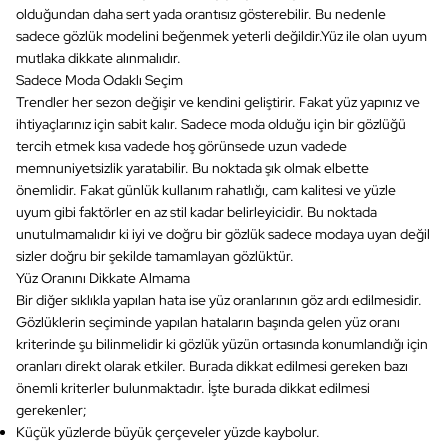
olduğundan daha sert yada orantısız gösterebilir. Bu nedenle
sadece gözlük modelini beğenmek yeterli değildir.Yüz ile olan uyum
mutlaka dikkate alınmalıdır.
Sadece Moda Odaklı Seçim
Trendler her sezon değişir ve kendini geliştirir. Fakat yüz yapınız ve
ihtiyaçlarınız için sabit kalır. Sadece moda olduğu için bir gözlüğü
tercih etmek kısa vadede hoş görünsede uzun vadede
memnuniyetsizlik yaratabilir. Bu noktada şık olmak elbette
önemlidir. Fakat günlük kullanım rahatlığı, cam kalitesi ve yüzle
uyum gibi faktörler en az stil kadar belirleyicidir. Bu noktada
unutulmamalıdır ki iyi ve doğru bir gözlük sadece modaya uyan değil
sizler doğru bir şekilde tamamlayan gözlüktür.
Yüz Oranını Dikkate Almama
Bir diğer sıklıkla yapılan hata ise yüz oranlarının göz ardı edilmesidir.
Gözlüklerin seçiminde yapılan hataların başında gelen yüz oranı
kriterinde şu bilinmelidir ki gözlük yüzün ortasında konumlandığı için
oranları direkt olarak etkiler. Burada dikkat edilmesi gereken bazı
önemli kriterler bulunmaktadır. İşte burada dikkat edilmesi
gerekenler;
Küçük yüzlerde büyük çerçeveler yüzde kaybolur.