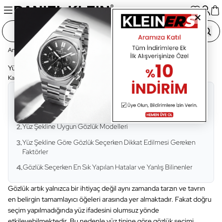
Ana Sayfa
Blog Sayfası
Güncel
Yüz Şekline Göre Gözlük Seçimi
Yüz Şekline Göre Gözlük Seçimi
Kategori:
Güncel
•
Okuma Süresi:
12 Dakika
İçindekiler
Yüz Tipine Göre Gözlük Seçimi Neden Önemlidir ?
1.
Yüz Şekline Uygun Gözlük Modelleri
2.
Yüz Şekline Göre Gözlük Seçerken Dikkat Edilmesi Gereken
3.
Faktörler
Gözlük Seçerken En Sık Yapılan Hatalar ve Yanlış Bilinenler
4.
Gözlük artık yalnızca bir ihtiyaç değil aynı zamanda tarzın ve tavrın
en belirgin tamamlayıcı öğeleri arasında yer almaktadır. Fakat doğru
seçim yapılmadığında yüz ifadesini olumsuz yönde
etkileyebilmektedir. Bu nedenle yüz tipine göre gözlük seçimi