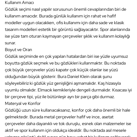
Kullanım Amacı
Gözlük seçimi nasıl yapılır sorusunun önemli cevaplarından biri de
kullanım amacıdır. Burada günlük kullanım için rahat ve hafif
modeller uygun olacakken, ofis kullanımı için daha sade ve klasik
tasarım modelleri estetik bir görüntü sağlayacaktır. Spor alanlarında
ise yüze tam oturan kaymayan çerçeveler şıklık ve kullanım kolaylığı
sunar.
Boyut ve Oran
Gözlük seçiminde en çok yapılan hatalardan biri ise yüzle uyumsuz
boyutta gözlük seçmek ve bu gözlükleri kullanmaktır. Bu noktada
çok büyük çerçeveler yüzü kapatır çok küçük olanlar ise yüzü
olduğundan büyük gösterir. Bura Daniel Klein olarak şunu
söyleyebiliriz ki gözlük yüz genişliğini aşmamalıdır. Kaş hizasıyla
uyumlu olmalıdır. Elmacık kemikleriyle dengeli durmalıdır. Kısacası iyi
bir çerçeve tipi, yüz ile bütünleşir ayrı bir parça gibi durmaz.
Materyal ve Konfor
Gözlüğü uzun süre kullanacaksanız, konfor çok daha önemli bir hale
gelmektedir. Burada metal çerçeveler hafif ve ince, asetat
çerçeveler daha dayanıklı ve tok duruşlu, esnek olan malzemeler ise
aktif ve spor kullanım için oldukça idealdir. Bu noktada asıl mesele
yalnızca görüntü değil ayrıca gün boyu rahat bir kullanım sağlayacak