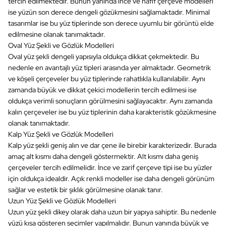
tercih edilmektedir. Bunun yanında ince ve hafif çerçeve modelleri
ise yüzün son derece dengeli gözükmesini sağlamaktadır. Minimal
tasarımlar ise bu yüz tiplerinde son derece uyumlu bir görüntü elde
edilmesine olanak tanımaktadır.
Oval Yüz Şekli ve Gözlük Modelleri
Oval yüz şekli dengeli yapısıyla oldukça dikkat çekmektedir. Bu
nedenle en avantajlı yüz tipleri arasında yer almaktadır. Geometrik
ve köşeli çerçeveler bu yüz tiplerinde rahatlıkla kullanılabilir. Aynı
zamanda büyük ve dikkat çekici modellerin tercih edilmesi ise
oldukça verimli sonuçların görülmesini sağlayacaktır. Aynı zamanda
kalın çerçeveler ise bu yüz tiplerinin daha karakteristik gözükmesine
olanak tanımaktadır.
Kalp Yüz Şekli ve Gözlük Modelleri
Kalp yüz şekli geniş alın ve dar çene ile birebir karakterizedir. Burada
amaç alt kısmı daha dengeli göstermektir. Alt kısmı daha geniş
çerçeveler tercih edilmelidir. İnce ve zarif çerçeve tipi ise bu yüzler
için oldukça idealdir. Açık renkli modeller ise daha dengeli görünüm
sağlar ve estetik bir şıklık görülmesine olanak tanır.
Uzun Yüz Şekli ve Gözlük Modelleri
Uzun yüz şekli dikey olarak daha uzun bir yapıya sahiptir. Bu nedenle
yüzü kısa gösteren seçimler yapılmalıdır. Bunun yanında büyük ve