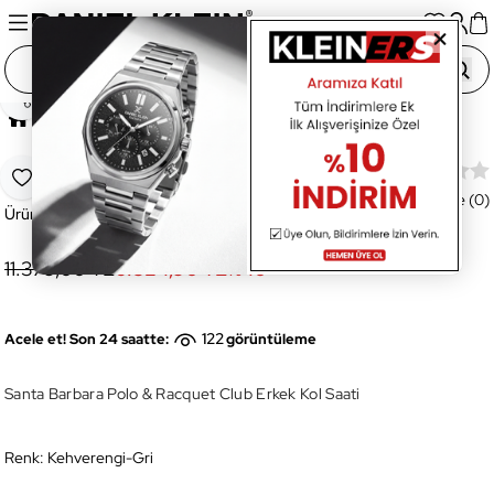
Paylaş
Ana Sayfa
OUTLET
SB.3.10001.4 Erkek Kol Saati
SB.3.10001.4 Erkek Kol Saati
Favoriye Ekle
Değerlendirme (0)
Ürün Kodu:
SB.3.10001.4
11.379,00 TL
6.824,90 TL
%
40
122
Acele et! Son 24 saatte:
görüntüleme
Santa Barbara Polo & Racquet Club Erkek Kol Saati
Renk:
Kehverengi-Gri