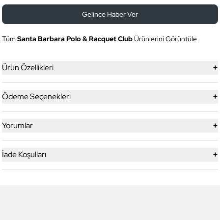
Gelince Haber Ver
Tüm
Santa Barbara Polo & Racquet Club
Ürünlerini Görüntüle
+
Ürün Özellikleri
+
Ödeme Seçenekleri
+
Yorumlar
+
İade Koşulları
5
9
Daniel Klein
Daniel Klein
DK.1.13227-5 Premium Kadın
DK.1.13356-10 Exclusive Erkek