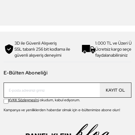
Kol Saati
Kol Saati
3.099,00 TL
3.999,00 TL
2.014,90 TL
%
35
2.599,90 TL
%
35
3D ile Güvenli Alışveriş
1.000 TL ve Üzeri Ücr
SSL tabanlı 256 bit kodlama ile
Ücretsiz kargo seçe
güvenli alışveriş deneyimi
faydalanabilirsiniz
E-Bülten Aboneliği
KAYIT OL
KVKK Sözleşmesi'ni
okudum, kabul ediyorum.
Kampanya ve yeniliklerden haberdar olmak için e-bültenimize abone olun!