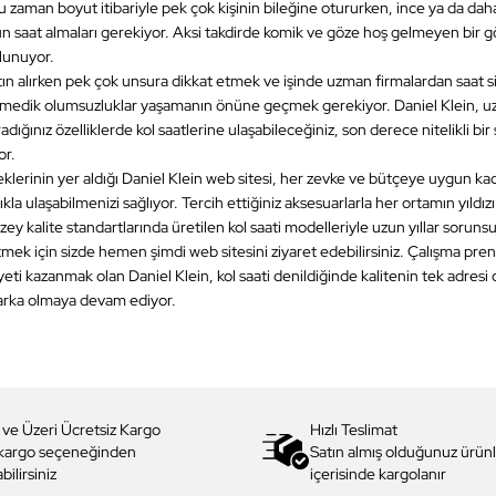
 zaman boyut itibariyle pek çok kişinin bileğine otururken, ince ya da daha 
un saat almaları gerekiyor. Aksi takdirde komik ve göze hoş gelmeyen bir
ulunuyor.
tın alırken pek çok unsura dikkat etmek ve işinde uzman firmalardan saat s
medik olumsuzluklar yaşamanın önüne geçmek gerekiyor. Daniel Klein, uz
dığınız özelliklerde kol saatlerine ulaşabileceğiniz, son derece nitelikli bir 
or.
lerinin yer aldığı Daniel Klein web sitesi, her zevke ve bütçeye uygun
kad
kla ulaşabilmenizi sağlıyor. Tercih ettiğiniz aksesuarlarla her ortamın yıldız
zey kalite standartlarında üretilen kol saati modelleriyle uzun yıllar soruns
ek için sizde hemen şimdi web sitesini ziyaret edebilirsiniz. Çalışma prens
i kazanmak olan Daniel Klein, kol saati denildiğinde kalitenin tek adresi 
arka olmaya devam ediyor.
 ve Üzeri Ücretsiz Kargo
Hızlı Teslimat
 kargo seçeneğinden
Satın almış olduğunuz ürünl
bilirsiniz
içerisinde kargolanır