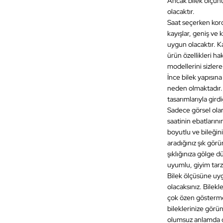
Ancak bilek ölçünü
olacaktır.
Saat seçerken kord
kayışlar, geniş ve k
uygun olacaktır. Ka
ürün özellikleri hak
modellerini sizler
İnce bilek yapısın
neden olmaktadır. 
tasarımlarıyla gird
Sadece görsel olara
saatinin ebatların
boyutlu ve bileğini
aradığınız şık gör
şıklığınıza gölge 
uyumlu, giyim tarzı
Bilek ölçüsüne uy
olacaksınız. Bilek
çok özen göstermeli
bileklerinize görü
olumsuz anlamda d