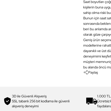
Saat boyutları çoğu
kişilerin buna uyg
sahip olma riski b
Bunun için saat sa
sonrasında beklen
beri bu anlamda ara
olarak göze çarpıy
Geniş ürün seçenek
modellerine rahatlı
dayanıklı ve üst dü
deneyimimi keşfetm
müşteri memnuniyet
bu alanda öncü m
Paylaş
3D ile Güvenli Alışveriş
1.000 TL
SSL tabanlı 256 bit kodlama ile güvenli
Ücretsiz
alışveriş deneyimi
faydalana