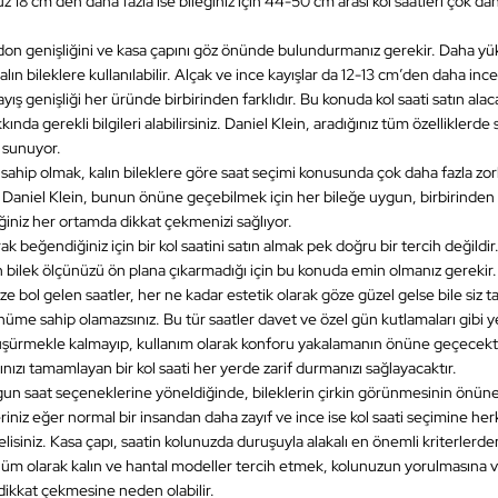
z 18 cm’den daha fazla ise bileğiniz için 44-50 cm arası kol saatleri çok d
on genişliğini ve kasa çapını göz önünde bulundurmanız gerekir. Daha yük
alın bileklere kullanılabilir. Alçak ve ince kayışlar da 12-13 cm’den daha ince 
yış genişliği her üründe birbirinden farklıdır. Bu konuda kol saati satın ala
kında gerekli bilgileri alabilirsiniz. Daniel Klein, aradığınız tüm özelliklerde 
e sunuyor.
a sahip olmak, kalın bileklere göre saat seçimi konusunda çok daha fazla z
Daniel Klein, bunun önüne geçebilmek için her bileğe uygun, birbirinden ş
iğiniz her ortamda dikkat çekmenizi sağlıyor.
k beğendiğiniz için bir kol saatini satın almak pek doğru bir tercih değildir.
ın bilek ölçünüzü ön plana çıkarmadığı için bu konuda emin olmanız gerekir
ze bol gelen saatler, her ne kadar estetik olarak göze güzel gelse bile siz t
ünüme sahip olamazsınız. Bu tür saatler davet ve özel gün kutlamaları gibi 
düşürmekle kalmayıp, kullanım olarak konforu yakalamanın önüne geçecektir
nızı tamamlayan bir kol saati her yerde zarif durmanızı sağlayacaktır.
gun saat seçeneklerine yöneldiğinde, bileklerin çirkin görünmesinin önün
leriniz eğer normal bir insandan daha zayıf ve ince ise kol saati seçimine h
siniz. Kasa çapı, saatin kolunuzda duruşuyla alakalı en önemli kriterlerden 
nüm olarak kalın ve hantal modeller tercih etmek, kolunuzun yorulmasına v
ikkat çekmesine neden olabilir.