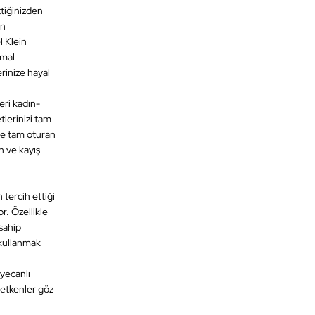
ttiğinizden
an
l Klein
imal
erinize hayal
eri kadın-
tlerinizi tam
ize tam oturan
n ve kayış
tercih ettiği
r. Özellikle
sahip
 kullanmak
eyecanlı
 etkenler göz