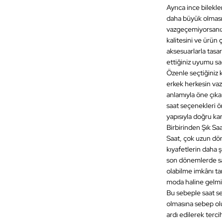
Ayrıca ince bilekle
daha büyük olması,
vazgeçemiyorsanız 
kalitesini ve ürün
aksesuarlarla tasar
ettiğiniz uyumu sa
Özenle seçtiğiniz k
erkek herkesin vaz
anlamıyla öne çıka
saat seçenekleri ö
yapısıyla doğru ka
Birbirinden Şık Sa
Saat, çok uzun dön
kıyafetlerin daha 
son dönemlerde saa
olabilme imkânı ta
moda haline gelmiş
Bu sebeple saat se
olmasına sebep olu
ardı edilerek tercih