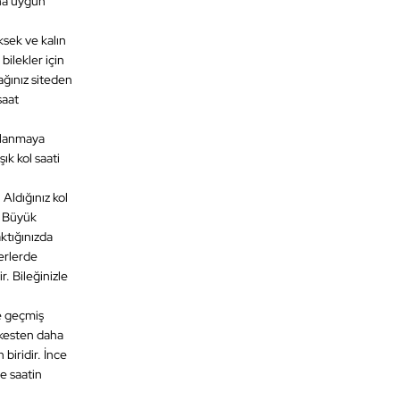
aha uygun
sek ve kalın
bilekler için
cağınız siteden
saat
orlanmaya
ık kol saati
 Aldığınız kol
. Büyük
aktığınızda
yerlerde
. Bileğinizle
e geçmiş
erkesten daha
biridir. İnce
e saatin