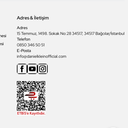
Adres & İletişim
Adres
15 Temmuz, 1498. Sokak No:28 34517, 34517 Bağcılar/İstanbul
mesi
Telefon
esi
0850 346 50 51
E-Posta
info@danielkleinofficial.com
Facebook
Youtube
Instagram