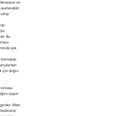
edilmesinin en
ayarlanabilir
 sahip
erde
dür.
dir. Bu
ımlara
çiminde pek
ihtimalidir.
parçalardan
ak için doğru
 ve kasa
lığına uygun
gerekir. Bilek
ebilirsiniz.