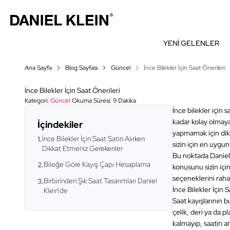
YENİ GELENLER
Ana Sayfa
Blog Sayfası
Güncel
İnce Bilekler İçin Saat Önerileri
İnce Bilekler İçin Saat Önerileri
Kategori:
Güncel
•
Okuma Süresi:
9 Dakika
İnce bilekler için
kadar kolay olmayab
İçindekiler
yapmamak için dikk
İnce Bilekler İçin Saat Satın Alırken
1.
sizin için en uygu
Dikkat Etmeniz Gerekenler
Bu noktada Daniel 
Bileğe Göre Kayış Çapı Hesaplama
2.
konusunu sizin için
seçeneklerini rahatl
Birbirinden Şık Saat Tasarımları Daniel
3.
İnce Bilekler İçin
Klein’de
Saat kayışlarının 
çelik, deri ya da pl
kalmayıp, saatin a