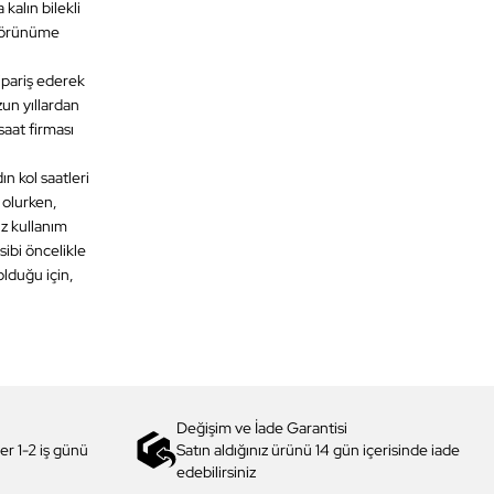
kalın bilekli
 görünüme
ipariş ederek
un yıllardan
saat firması
ın kol saatleri
ı olurken,
uz kullanım
ibi öncelikle
olduğu için,
Değişim ve İade Garantisi
er 1-2 iş günü
Satın aldığınız ürünü 14 gün içerisinde iade
edebilirsiniz