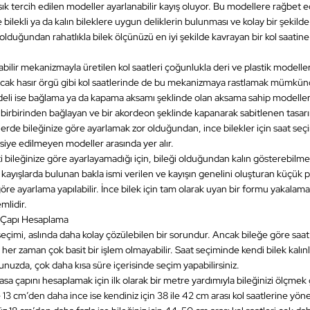
sık tercih edilen modeller ayarlanabilir kayış oluyor. Bu modellere rağbet 
bilekli ya da kalın bileklere uygun deliklerin bulunması ve kolay bir şekilde 
olduğundan rahatlıkla bilek ölçünüzü en iyi şekilde kavrayan bir kol saatine
abilir mekanizmayla üretilen kol saatleri çoğunlukla deri ve plastik modell
cak hasır örgü gibi kol saatlerinde de bu mekanizmaya rastlamak mümkün
deli ise bağlama ya da kapama aksamı şeklinde olan aksama sahip modeller
şı birbirinden bağlayan ve bir akordeon şeklinde kapanarak sabitlenen tasar
lerde bileğinize göre ayarlamak zor olduğundan, ince bilekler için saat se
vsiye edilmeyen modeller arasında yer alır.
 bileğinize göre ayarlayamadığı için, bileği olduğundan kalın gösterebilme 
, kayışlarda bulunan bakla ismi verilen ve kayışın genelini oluşturan küçük 
göre ayarlama yapılabilir. İnce bilek için tam olarak uyan bir formu yakalam
lidir.
ş Çapı Hesaplama
seçimi, aslında daha kolay çözülebilen bir sorundur. Ancak bileğe göre saat
 her zaman çok basit bir işlem olmayabilir. Saat seçiminde kendi bilek kalın
unuzda, çok daha kısa süre içerisinde seçim yapabilirsiniz.
sa çapını hesaplamak için ilk olarak bir metre yardımıyla bileğinizi ölçmek 
13 cm’den daha ince ise kendiniz için 38 ile 42 cm arası kol saatlerine yönel