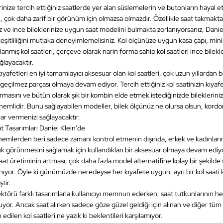
rinize tercih ettiğiniz saatlerde yer alan süslemelerin ve butonların hayal e
 çok daha zarif bir görünüm için olmazsa olmazdır. Özellikle saat takmakt
ve ince bileklerinize uygun saat modelini bulmakta zorlanıyorsanız, Danie
 çeşitliliğini mutlaka deneyimlemelisiniz. Kol ölçünüze uygun kasa çapı, min
lanmış kol saatleri, çerçeve olarak narin forma sahip kol saatleri ince bilekl
ğlayacaktır.
ıyafetleri en iyi tamamlayıcı aksesuar olan kol saatleri, çok uzun yıllardan b
geçilmez parçası olmaya devam ediyor. Tercih ettiğiniz kol saatinizin kıyafe
rmasını ve bütün olarak şık bir kombin elde etmek istediğinizde bileklerin
nemlidir. Bunu sağlayabilen modeller, bilek ölçünüz ne olursa olsun, kordo
rar vermenizi sağlayacaktır.
at Tasarımları Daniel Klein’de
emlerden beri sadece zamanı kontrol etmenin dışında, erkek ve kadınların 
şık görünmesini sağlamak için kullandıkları bir aksesuar olmaya devam ediyo
t üretiminin artması, çok daha fazla model alternatifine kolay bir şekilde 
nıyor. Öyle ki günümüzde neredeyse her kıyafete uygun, ayrı bir kol saati
tir.
ktörü farklı tasarımlarla kullanıcıyı memnun ederken, saat tutkunlarının h
yor. Ancak saat alırken sadece göze güzel geldiği için alınan ve diğer tüm
 edilen kol saatleri ne yazık ki beklentileri karşılamıyor.