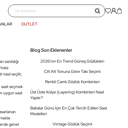
ANLAR
OUTLET
Blog Son Eklenenler
2026'nın En Trend Güneş Gözlükleri
n sanıldığı
 hata
Cilt Alt Tonuna Göre Takı Seçimi
nasıl seçilir,
Renkli Camlı Gözlük Kombinleri
a, saat seçmek
Üst Üste Kolye (Layering) Kombinleri Nasıl
 en uygun saat
Yapılır?
Babalar Günü İçin En Çok Tercih Edilen Saat
tasarlanan
Modelleri
etmekle
Vintage Gözlük Seçimi
lerde genel