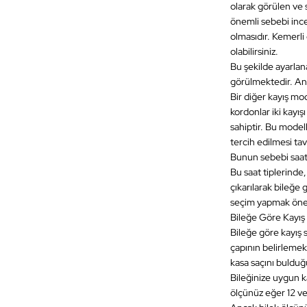
olarak görülen ve 
önemli sebebi ince 
olmasıdır. Kemerli 
olabilirsiniz.
Bu şekilde ayarlan
görülmektedir. An
Bir diğer kayış mo
kordonlar iki kayı
sahiptir. Bu model
tercih edilmesi ta
Bunun sebebi saati
Bu saat tiplerinde
çıkarılarak bileğe 
seçim yapmak önem
Bileğe Göre Kayı
Bileğe göre kayış 
çapının belirlemek
kasa saçını bulduğ
Bileğinize uygun ka
ölçünüz eğer 12 ve 