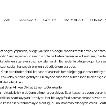
SAAT
AKSESUAR
GÖZLÜK
MARKALAR
SON KAL
 saat seçimi yaparken, bileğe yakışan en doğru modeli tercih etmek her zama
ilir. Saat seçerken, o saatin sizinle bir bütün olması ve kol saati seçiminde
at etmeniz gereken bazı noktalar vardır. Bu nedenle bileğe uygun kol saati 
n saat çapları hangisidir bilmeniz büyük önem arz eder.
Klein birbirinden farklı kol saatler arasında her bileğe uygun tasarımlarıyl
 çok kolay bir hale getiriyor. Bu sayede saat satın alırken ince bilekler için
ıkla bulabilirsiniz.
 Saat Satın Alırken Dikkat Etmeniz Gerekenler
bu noktada kritik olduğunu bilmeniz gerekiyor. Saat kasasına uygun olarak 
astik kol saati kayışları üretiliyor. Her bir kayış farklı tarz ve amaca hizmet 
na kasasının bir tamamlayıcısı olduğunu unutmamanızda fayda vardır. Saat