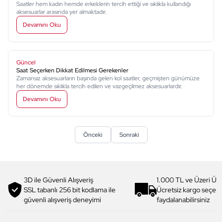
Saatler hem kadın hemde erkeklerin tercih ettiği ve sıklıkla kullandığı
aksesuarlar arasında yer almaktadır.
Devamını Oku
Güncel
Saat Seçerken Dikkat Edilmesi Gerekenler
Zamansız aksesuarların başında gelen kol saatler, geçmişten günümüze
her dönemde sıklıkla tercih edilen ve vazgeçilmez aksesuarlardır.
Devamını Oku
Önceki
Sonraki
3D ile Güvenli Alışveriş
1.000 TL ve Üzeri Ücr
SSL tabanlı 256 bit kodlama ile
Ücretsiz kargo seçe
güvenli alışveriş deneyimi
faydalanabilirsiniz