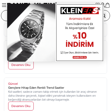
Blog Kategorileri
Güncel
Erkek Saatlerinde Spor ve Klasik Arasındaki Fark
Kol saati; erkeklerin karakterini ve stilini yansıtan en önemli aksesuarlardan
biri olarak karşınıza çıkar.
Devamını Oku
Güncel
Gençlere Hitap Eden Renkli Trend Saatler
Kol saatleri; sadece zamanı takip etmek için kullanılan bir araç olmanın
daha ötesine geçerek, kişisel stilini yansıtmak isteyen kullanıcıların en
beğendiği aksesuarlardan biri olmayı başarmıştır.
Devamını Oku