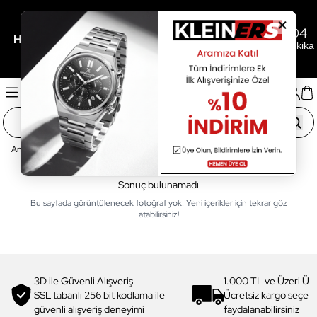
1
05
04
/
/
Her 3.000TL'ye 500TL Hediye İçin Son
Gün
Saat
Dakika
Ana Sayfa
Fotoğraf Galeri Sayfası
Sonuç bulunamadı
Bu sayfada görüntülenecek fotoğraf yok. Yeni içerikler için tekrar göz
atabilirsiniz!
3D ile Güvenli Alışveriş
1.000 TL ve Üzeri Ücr
SSL tabanlı 256 bit kodlama ile
Ücretsiz kargo seçe
güvenli alışveriş deneyimi
faydalanabilirsiniz