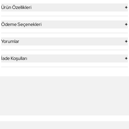
+
Ürün Özellikleri
+
Ödeme Seçenekleri
+
Yorumlar
+
İade Koşulları
4
4
Daniel Klein
Daniel Klein
DKJ.3.1012.4 Kadın Bileklik
DKJ.3.1010.2 Kadın Bileklik
1.069,00 TL
854,90 TL
%
20
960,00 TL
769,90 TL
%
20