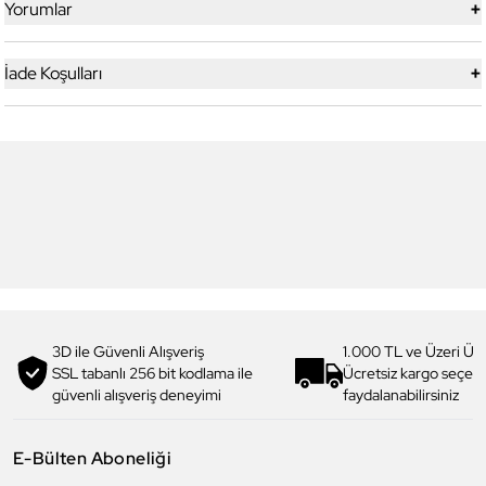
+
Yorumlar
+
İade Koşulları
4
4
Daniel Klein
Daniel Klein
DKJ.3.1012.4 Kadın Bileklik
DKJ.3.1010.2 Kadın Bileklik
1.069,00 TL
854,90 TL
%
20
960,00 TL
769,90 TL
%
20
3D ile Güvenli Alışveriş
1.000 TL ve Üzeri Ücr
SSL tabanlı 256 bit kodlama ile
Ücretsiz kargo seçe
güvenli alışveriş deneyimi
faydalanabilirsiniz
E-Bülten Aboneliği