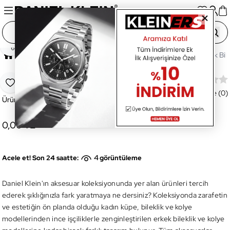
Paylaş
Ana Sayfa
Aksesuar
Bileklik
DKJ.4.2153.1 Erkek Bile
DKJ.4.2153.1 Erkek Bileklik
Favoriye Ekle
Değerlendirme (0)
Ürün Kodu:
DKJ.4.2153.1
0,00 TL
4
Acele et! Son 24 saatte:
görüntüleme
Daniel Klein'ın aksesuar koleksiyonunda yer alan ürünleri tercih
ederek şıklığınızla fark yaratmaya ne dersiniz? Koleksiyonda zarafetin
ve estetiğin ön planda olduğu kadın küpe, bileklik ve kolye
modellerinden ince işçiliklerle zenginleştirilen erkek bileklik ve kolye