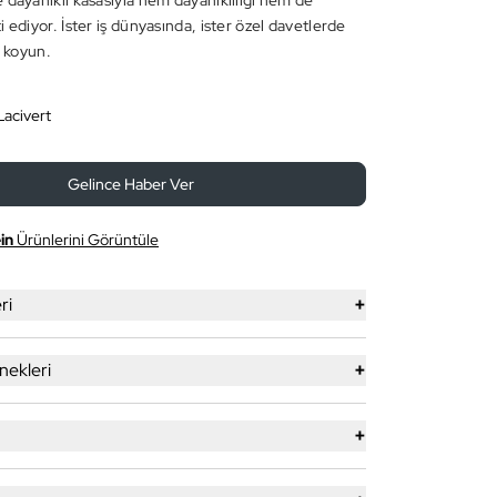
 dayanıklı kasasıyla hem dayanıklılığı hem de
 ediyor. İster iş dünyasında, ister özel davetlerde
a koyun.
acivert
Gelince Haber Ver
in
Ürünlerini Görüntüle
+
ri
+
ekleri
+