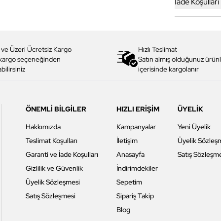
İade Koşulları
 ve Üzeri Ücretsiz Kargo
Hızlı Teslimat
 kargo seçeneğinden
Satın almış olduğunuz ürünl
bilirsiniz
içerisinde kargolanır
ÖNEMLİ BİLGİLER
HIZLI ERİŞİM
ÜYELİK
Hakkımızda
Kampanyalar
Yeni Üyelik
Teslimat Koşulları
İletişim
Üyelik Sözleş
Garanti ve İade Koşulları
Anasayfa
Satış Sözleşm
Gizlilik ve Güvenlik
İndirimdekiler
Üyelik Sözleşmesi
Sepetim
Satış Sözleşmesi
Sipariş Takip
Blog