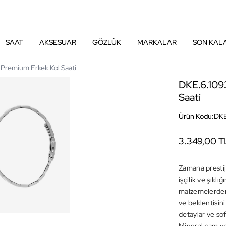
SAAT
AKSESUAR
GÖZLÜK
MARKALAR
SON KAL
Premium Erkek Kol Saati
DKE.6.109
Saati
Ürün Kodu:
DKE
3.349,00 T
Zamana prestij
işçilik ve şıkl
malzemelerden 
ve beklentisini
detaylar ve sof