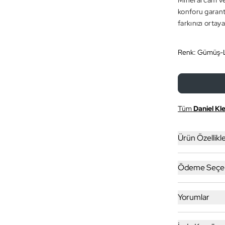
Mineral cam ve
konforu garanti
farkınızı ortay
Renk:
Gümüş-L
Tüm
Daniel Kle
Ürün Özellikle
Ödeme Seçen
Yorumlar