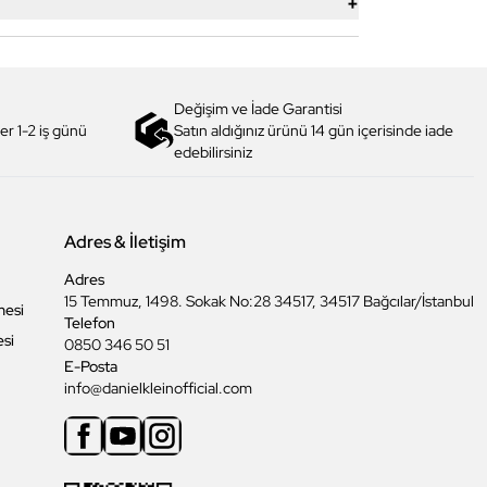
+
Değişim ve İade Garantisi
er 1-2 iş günü
Satın aldığınız ürünü 14 gün içerisinde iade
edebilirsiniz
Adres & İletişim
Adres
15 Temmuz, 1498. Sokak No:28 34517, 34517 Bağcılar/İstanbul
mesi
Telefon
esi
0850 346 50 51
E-Posta
info@danielkleinofficial.com
Facebook
Youtube
Instagram