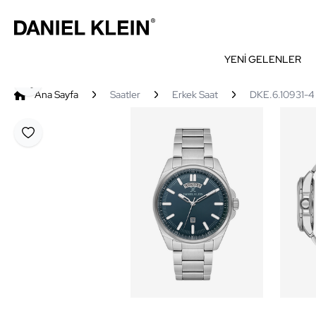
YENİ GELENLER
Paylaş
Ana Sayfa
Saatler
Erkek Saat
DKE.6.10931-4 
Favoriye Ekle