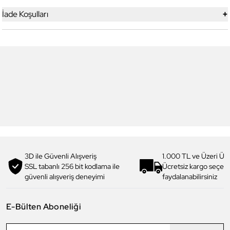
+
İade Koşulları
5
5
Yeni
Daniel Klein
Daniel Klein
DK.1.13328-1 Exclusive Erkek
DK.1.13328-2 Exclusive Erkek
Kol Saati
Kol Saati
4.199,00 TL
4.199,00 TL
2.990,00 TL
%
29
2.990,00 TL
%
29
3D ile Güvenli Alışveriş
1.000 TL ve Üzeri Ücr
SSL tabanlı 256 bit kodlama ile
Ücretsiz kargo seçe
güvenli alışveriş deneyimi
faydalanabilirsiniz
E-Bülten Aboneliği