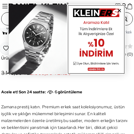
Paylaş
Ana Sayfa
Saatler
Erkek Saat
DKE.1.10787-4 Erkek K
DKE.1.10787-4 Erkek Kol Saati
Favoriye Ekle
Değerlendirme (0)
Ürün Kodu:
DKE.1.10787-4
3.140,00 TL
2.509,90 TL
%
20
6
Acele et! Son 24 saatte:
görüntüleme
Zamana prestij katın. Premium erkek saat koleksiyonumuz, üstün
işçilik ve şıklığın mükemmel birleşimini sunar. En kaliteli
malzemelerden özenle üretilmiş bu saatler, modern erkeğin tarzını
ve beklentisini yansıtmak için tasarlandı.Her biri, dikkat çekici