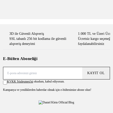
Kol Saati
Kol Saati
4.199,00 TL
2.990,00 TL
%
29
4.199,00 TL
2.990,00 TL
%
29
3D ile Güvenli Alışveriş
1.000 TL ve Üzeri Ücre
SSL tabanlı 256 bit kodlama ile güvenli
Ücretsiz kargo seçeneği
alışveriş deneyimi
faydalanabilirsiniz
E-Bülten Aboneliği
KAYIT OL
KVKK Sözleşmesi'ni
okudum, kabul ediyorum.
Kampanya ve yeniliklerden haberdar olmak için e-bültenimize abone olun!