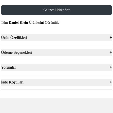
Gelince Haber Ver
Tüm
Daniel Klein
Ürünlerini Görüntüle
+
Ürün Özellikleri
+
Ödeme Seçenekleri
+
Yorumlar
+
İade Koşulları
5
5
Daniel Klein
Daniel Klein
Yeni
DK.1.13328-1 Exclusive Erkek
DK.1.13328-2 Exclusive Erkek