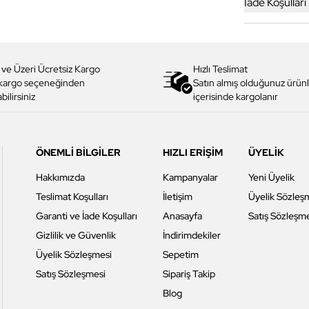
İade Koşulları
 ve Üzeri Ücretsiz Kargo
Hızlı Teslimat
 kargo seçeneğinden
Satın almış olduğunuz ürünl
bilirsiniz
içerisinde kargolanır
ÖNEMLİ BİLGİLER
HIZLI ERİŞİM
ÜYELİK
Hakkımızda
Kampanyalar
Yeni Üyelik
Teslimat Koşulları
İletişim
Üyelik Sözleş
Garanti ve İade Koşulları
Anasayfa
Satış Sözleşm
Gizlilik ve Güvenlik
İndirimdekiler
Üyelik Sözleşmesi
Sepetim
Satış Sözleşmesi
Sipariş Takip
Blog