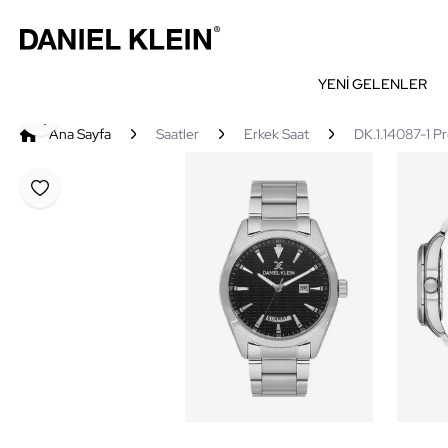
YENİ GELENLER
Paylaş
Ana Sayfa
Saatler
Erkek Saat
DK.1.14087-1 P
Favoriye Ekle