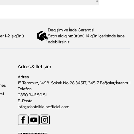
+
Değişim ve İade Garantisi
er 1-2 iş günü
Satın aldığınız ürünü 14 gün içerisinde iade
edebilirsiniz
Adres & İletişim
Adres
15 Temmuz, 1498. Sokak No:28 34517, 34517 Bağcılar/İstanbul
mesi
Telefon
esi
0850 346 50 51
E-Posta
info@danielkleinofficial.com
Facebook
Youtube
Instagram