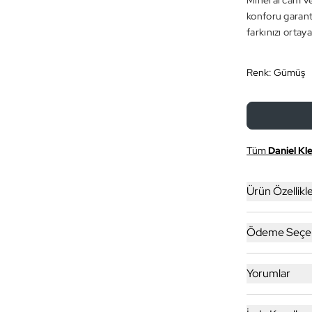
Mineral cam ve
konforu garanti
farkınızı ortay
Renk:
Gümüş
Tüm
Daniel Kle
Ürün Özellikle
Ödeme Seçen
Yorumlar