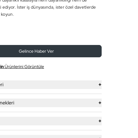
 dayanıklı kasasıyla hem dayanıklılığı hem de
 ediyor. İster iş dünyasında, ister özel davetlerde
a koyun.
Gelince Haber Ver
in
Ürünlerini Görüntüle
+
ri
+
ekleri
+