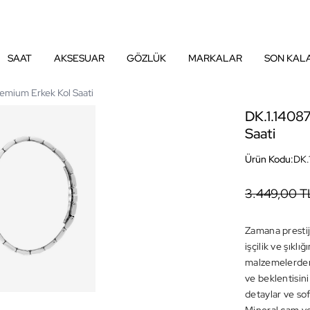
SAAT
AKSESUAR
GÖZLÜK
MARKALAR
SON KAL
remium Erkek Kol Saati
DK.1.14087
Saati
Ürün Kodu:
DK.
3.449,00 T
Zamana prestij
işçilik ve şıkl
malzemelerden 
ve beklentisini
detaylar ve sof