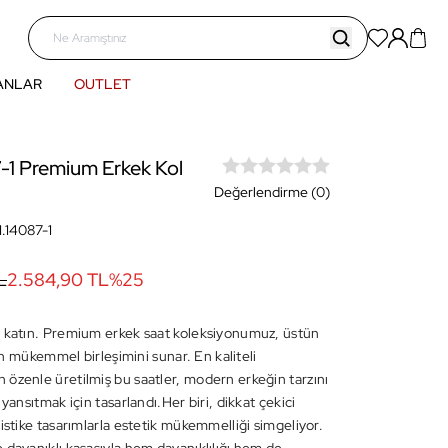
ANLAR
OUTLET
-1 Premium Erkek Kol
Değerlendirme (0)
1.14087-1
L
2.584,90 TL
%
25
 katın. Premium erkek saat koleksiyonumuz, üstün
ığın mükemmel birleşimini sunar. En kaliteli
özenle üretilmiş bu saatler, modern erkeğin tarzını
 yansıtmak için tasarlandı.Her biri, dikkat çekici
istike tasarımlarla estetik mükemmelliği simgeliyor.