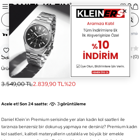
Paylaş
Ana Sayfa
Saatler
Kadın Saat
DK.1.14040-3 Premium
DK.1.14040-3 Premium Kadın Kol
Favoriye Ekle
Saati
Değerlendirme (0)
Ürün Kodu:
DK.1.14040-3
3.549,00 TL
2.839,90 TL
%
20
3
Acele et! Son 24 saatte:
görüntüleme
Daniel Klein'ın Premium serisinde yer alan kadın kol saatleri ile
tarzınıza benzersiz bir dokunuş yapmaya ne dersiniz? Premium kadın
kol saatleri, kaliteli materyallerin ustalıkla ve büyük bir emekle