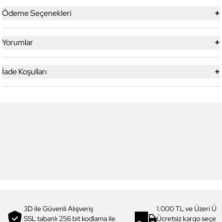
+
Ödeme Seçenekleri
+
Yorumlar
+
İade Koşulları
6
6
Daniel Klein
Daniel Klein
DK.1.13713-5 Premium Kadın
DK.1.14117-6 Premium Kadın
Kol Saati
Kol Saati
3.199,00 TL
1.919,90 TL
%
40
3.299,00 TL
1.979,90 TL
%
40
3D ile Güvenli Alışveriş
1.000 TL ve Üzeri Ücr
SSL tabanlı 256 bit kodlama ile
Ücretsiz kargo seçe